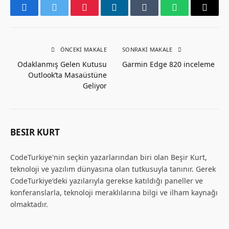
Facebook
Twitter
Pinterest
LinkedIn
Tumblr
WhatsApp
Email
ÖNCEKI MAKALE
SONRAKI MAKALE
Odaklanmış Gelen Kutusu
Garmin Edge 820 inceleme
Outlook’ta Masaüstüne
Geliyor
BESIR KURT
CodeTurkiye'nin seçkin yazarlarından biri olan Beşir Kurt,
teknoloji ve yazılım dünyasına olan tutkusuyla tanınır. Gerek
CodeTurkiye'deki yazılarıyla gerekse katıldığı paneller ve
konferanslarla, teknoloji meraklılarına bilgi ve ilham kaynağı
olmaktadır.