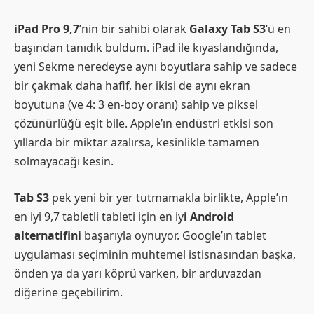
iPad Pro 9,7
’nin bir sahibi olarak
Galaxy Tab S3
‘ü en
başından tanıdık buldum. iPad ile kıyaslandığında,
yeni Sekme neredeyse aynı boyutlara sahip ve sadece
bir çakmak daha hafif, her ikisi de aynı ekran
boyutuna (ve 4: 3 en-boy oranı) sahip ve piksel
çözünürlüğü eşit bile. Apple’ın endüstri etkisi son
yıllarda bir miktar azalırsa, kesinlikle tamamen
solmayacağı kesin.
Tab S3
pek yeni bir yer tutmamakla birlikte, Apple’ın
en iyi 9,7 tabletli tableti için en iy
i Android
alternatifini
başarıyla oynuyor. Google’ın tablet
uygulaması seçiminin muhtemel istisnasından başka,
önden ya da yarı köprü varken, bir arduvazdan
diğerine geçebilirim.