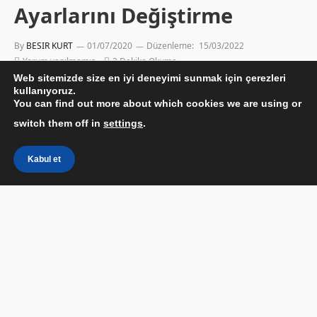
Ayarlarını Değiştirme
By
BESIR KURT
01/07/2020
Düzenleme:
15/03/2022
Yorum yapılmamış
3 Dakika Okuma
Web sitemizde size en iyi deneyimi sunmak için çerezleri
kullanıyoruz.
You can find out more about which cookies we are using or
switch them off in
settings
.
Kabul et