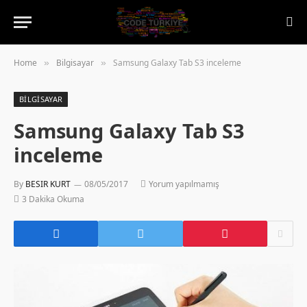
Home
Bilgisayar
Samsung Galaxy Tab S3 inceleme
»
»
BILGISAYAR
Samsung Galaxy Tab S3
inceleme
By
BESIR KURT
08/05/2017
Yorum yapılmamış
3 Dakika Okuma