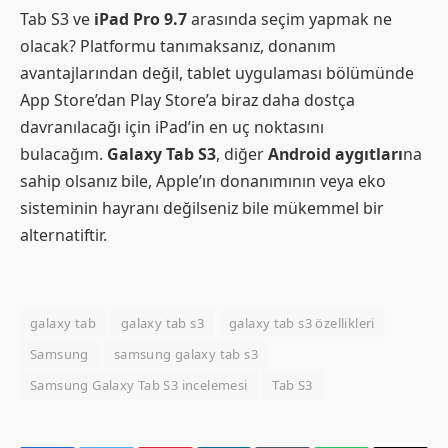
Tab S3 ve
iPad Pro 9.7
arasında seçim yapmak ne
olacak? Platformu tanımaksanız, donanım
avantajlarından değil, tablet uygulaması bölümünde
App Store’dan Play Store’a biraz daha dostça
davranılacağı için iPad’in en uç noktasını
bulacağım.
Galaxy Tab S3
, diğer
Android aygıtları
na
sahip olsanız bile, Apple’ın donanımının veya eko
sisteminin hayranı değilseniz bile mükemmel bir
alternatiftir.
galaxy tab
galaxy tab s3
galaxy tab s3 özellikleri
Samsung
samsung galaxy tab s3
Samsung Galaxy Tab S3 incelemesi
Tab S3