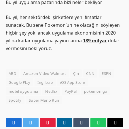
Bu yıl uygulama pazarında bizi neler bekliyor
Bu yıl, her sektördeki şirketlere yeni fırsatlar
sunacak. Bu sene Pokemon’un ne olacağını söyleyen
hiçbir şey yok, ancak uygulama ekonomisinin 2020
yılına kadar uygulama yayıncılarına
189 milyar
dolar
vermesini bekliyoruz.
ABD
Amazon Video Walmart
Çin
CNN
ESPN
Google Play
İngiltere
iOS App Store
mobil uygulama
Netflix
PayPal
pokemon go
Spotify
Super Mario Run
Facebook
Twitter
Pinterest
LinkedIn
Tumblr
WhatsApp
Email