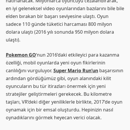
hatırlanacak. Milyonlarca oyuncuyu cezalandırarak,
en iyi geleneksel video oyunlarından bazılarını bile bile
elden bırakan bir başarı seviyesine ulaştı. Oyun
sadece 110 günde tüketici harcaması 800 milyon
dolara ulaştı (2016 yılı sonunda 950 milyon dolara
ulaştı).
Pokemon GO
‘nun 2016’daki etkileyici para kazanma
özelliği, mobil oyunlarda yeni oyun fikirlerinin
canlılığını vurguluyor.
Super Mario Run’un
başarısının
ardından gördüğümüz gibi, oyun alanındaki kilit
oyuncuların bu tür itirazları önermek için yeni
stratejiler geliştirmeleri gerekecek. Bu kilometre
taşları, VR’deki diğer yeniliklerle birlikte, 2017’de oyun
oynamak için bir emsal oluşturdu. Hepinizin nasıl
oynadıklarını görmek heyecan verici olacak.