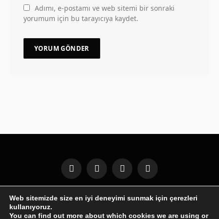
Adımı, e-postamı ve web sitemi bir sonraki
yorumum için bu tarayıcıya kaydet.
Facebook
X
Instagram
Pinterest
(Twitter)
Web sitemizde size en iyi deneyimi sunmak için çerezleri
GENEL
WINDOWS
ANDROID
İPHONE
MOBIL
kullanıyoruz.
İNTERNET
İOS
OYUNLAR
BILGISAYAR
YAZILIM
You can find out more about which cookies we are using or