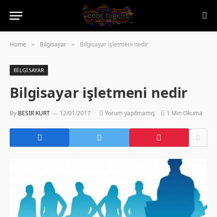
Home
Bilgisayar
Bilgisayar işletmeni nedir
»
»
BILGISAYAR
Bilgisayar işletmeni nedir
By
BESIR KURT
12/01/2017
Yorum yapılmamış
1 Min Okuma