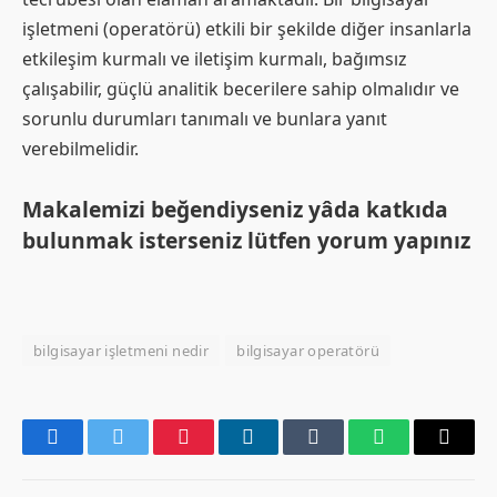
işletmeni (operatörü) etkili bir şekilde diğer insanlarla
etkileşim kurmalı ve iletişim kurmalı, bağımsız
çalışabilir, güçlü analitik becerilere sahip olmalıdır ve
sorunlu durumları tanımalı ve bunlara yanıt
verebilmelidir.
Makalemizi beğendiyseniz yâda katkıda
bulunmak isterseniz lütfen yorum yapınız
bilgisayar işletmeni nedir
bilgisayar operatörü
Facebook
Twitter
Pinterest
LinkedIn
Tumblr
WhatsApp
Email