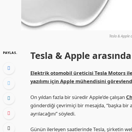
Tesla & Apple a
Tesla & Apple arasında 
PAYLAS.
Elektrik otomobil üreticisi Tesla Motors il
yazılımı için Apple mühendisini görevlend
On yıldan fazla bir süredir Apple’de çalışan
Ch
gönderdiği çevrimiçi bir mesajda, “başka bir 
ayrılacağını” söyledi.
Günün ilerleyen saatlerinde Tesla, şirketin we