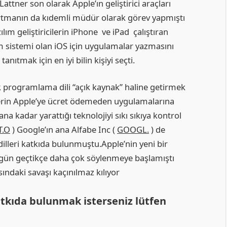
Lattner son olarak Apple’ın geliştirici araçları
tmanın da kıdemli müdür olarak görev yapmıştı
ılım geliştiricilerin iPhone ve iPad çalıştıran
im sistemi olan iOS için uygulamalar yazmasını
anıtmak için en iyi bilin kişiyi seçti.
er, programlama dili “açık kaynak” haline getirmek
icilerin Apple’ye ücret ödemeden uygulamalarına
a kadar yarattığı teknolojiyi sıkı sıkıya kontrol
T.O
) Google’ın ana Alfabe Inc (
GOOGL.
) de
lleri katkıda bulunmuştu.Apple’nin yeni bir
 gün geçtikçe daha çok söylenmeye başlamıştı
ındaki savaşı kaçınılmaz kılıyor
tkıda bulunmak isterseniz lütfen