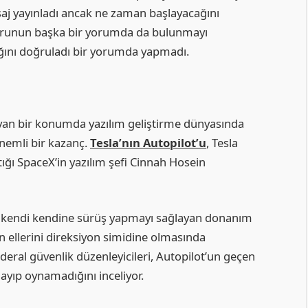
saj yayınladı ancak ne zaman başlayacağını
urunun başka bir yorumda da bulunmayı
ığını doğruladı bir yorumda yapmadı.
yan bir konumda yazılım geliştirme dünyasında
 önemli bir kazanç.
Tesla’nın Autopilot’u
, Tesla
ğı SpaceX’in yazılım şefi Cinnah Hosein
da kendi kendine sürüş yapmayı sağlayan donanım
in ellerini direksiyon simidine olmasında
ederal güvenlik düzenleyicileri, Autopilot’un geçen
ayıp oynamadığını inceliyor.