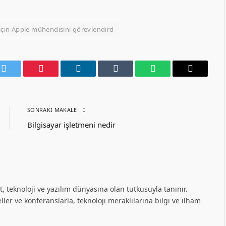
ı için Apple mühendisini görevlendird
k
Twitter
Pinterest
LinkedIn
Tumblr
WhatsApp
Email
SONRAKI MAKALE
Bilgisayar işletmeni nedir
, teknoloji ve yazılım dünyasına olan tutkusuyla tanınır.
ller ve konferanslarla, teknoloji meraklılarına bilgi ve ilham