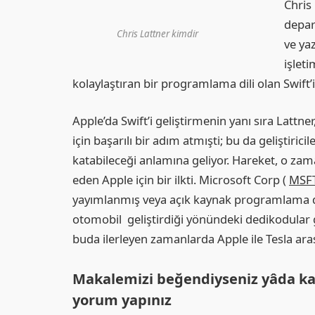
Chris 
depar
Chris Lattner kimdir
ve yaz
işlet
kolaylaştıran bir programlama dili olan Swift’i t
Apple’da Swift’i geliştirmenin yanı sıra Lattn
için başarılı bir adım atmışti; bu da geliştir
katabileceği anlamına geliyor. Hareket, o zaman
eden Apple için bir ilkti. Microsoft Corp (
MSF
yayımlanmış veya açık kaynak programlama di
otomobil geliştirdiği yönündeki dedikodular
buda ilerleyen zamanlarda Apple ile Tesla aras
Makalemizi beğendiyseniz yâda ka
yorum yapınız