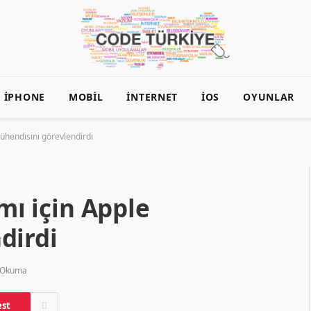
İPHONE
MOBIL
İNTERNET
İOS
OYUNLAR
mühendisini görevlendirdi
ımı için Apple
dirdi
 Okuma
est