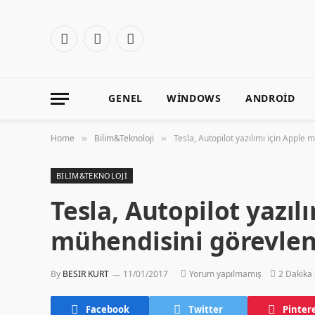
Facebook
X
Instagram
(Twitter)
GENEL
WINDOWS
ANDROID
Home
Bilim&Teknoloji
Tesla, Autopilot yazılımı için Apple 
»
»
BILIM&TEKNOLOJI
Tesla, Autopilot yazıl
mühendisini görevlen
By
BESIR KURT
11/01/2017
Yorum yapılmamış
2 Dakika
Facebook
Twitter
Pinter