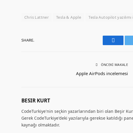
Chris Lattner
Tesla & Apple
Tesla Autopilot yazılım
SHARE.
Faceboo
ÖNCEKI MAKALE
Apple AirPods incelemesi
BESIR KURT
CodeTurkiye'nin seçkin yazarlarından biri olan Beşir Kurt
Gerek CodeTurkiye'deki yazılarıyla gerekse katıldığı pane
kaynağı olmaktadır.