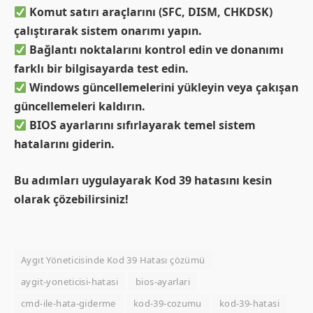
Komut satırı araçlarını (SFC, DISM, CHKDSK)
çalıştırarak sistem onarımı yapın.
Bağlantı noktalarını kontrol edin ve donanımı
farklı bir bilgisayarda test edin.
Windows güncellemelerini yükleyin veya çakışan
güncellemeleri kaldırın.
BIOS ayarlarını sıfırlayarak temel sistem
hatalarını giderin.
Bu adımları uygulayarak Kod 39 hatasını kesin
olarak çözebilirsiniz!
Aygıt Yöneticisinde Kod 39 Hatası çözümü
aygit-yoneticisi-hatasi
bios-ayarlari
cmd-ile-hata-giderme
kod-39-cozumu
kod-39-hatasi