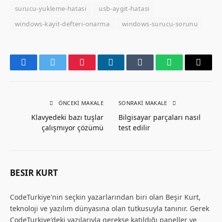
surucu-yukleme-hatasi
usb-aygit-hatasi
windows-kayit-defteri-onarma
windows-surucu-sorunu
Facebook
Twitter
Pinterest
LinkedIn
Tumblr
WhatsApp
Email
ÖNCEKI MAKALE
SONRAKI MAKALE
Klavyedeki bazı tuşlar
Bilgisayar parçaları nasıl
çalışmıyor çözümü
test edilir
BESIR KURT
CodeTurkiye'nin seçkin yazarlarından biri olan Beşir Kurt,
teknoloji ve yazılım dünyasına olan tutkusuyla tanınır. Gerek
CodeTurkiye'deki yazılarıyla gerekse katıldığı paneller ve