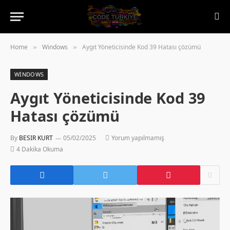
Home
Windows
Aygıt Yöneticisinde Kod 39 Hatası çözümü
»
»
WINDOWS
Aygıt Yöneticisinde Kod 39
Hatası çözümü
By
BESIR KURT
05/02/2025
Yorum yapılmamış
4 Dakika Okuma