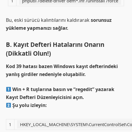
1
pnputil /delete-driver oem*.inf /uninstall /force
Bu, eski sürücü kalıntılarını kaldırarak
sorunsuz
yükleme yapmanızı sağlar.
B. Kayıt Defteri Hatalarını Onarın
(Dikkatli Olun!)
Kod 39 hatası bazen Windows kayıt defterindeki
yanlış girdiler nedeniyle oluşabilir.
Win + R tuşlarına basın ve “regedit” yazarak
Kayıt Defteri Düzenleyicisini açın.
Şu yolu izleyin:
1
HKEY_LOCAL_MACHINE\SYSTEM\CurrentControlSet\Con