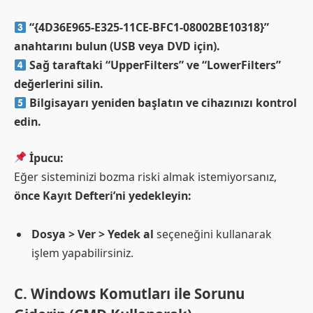
“{4D36E965-E325-11CE-BFC1-08002BE10318}”
anahtarını bulun (USB veya DVD için).
Sağ taraftaki “UpperFilters” ve “LowerFilters”
değerlerini silin.
Bilgisayarı yeniden başlatın ve cihazınızı kontrol
edin.
İpucu:
Eğer sisteminizi bozma riski almak istemiyorsanız,
önce Kayıt Defteri’ni yedekleyin:
Dosya > Ver > Yedek al
seçeneğini kullanarak
işlem yapabilirsiniz.
C. Windows Komutları ile Sorunu