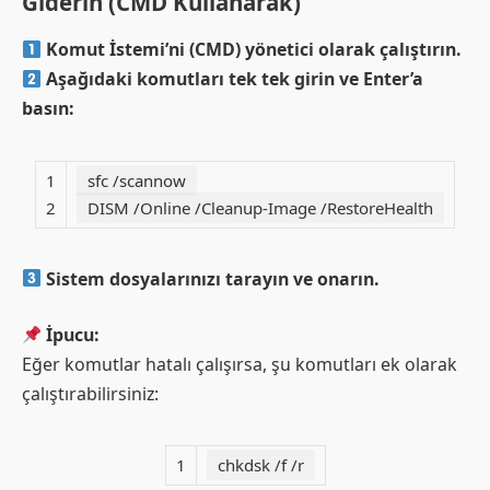
Giderin (CMD Kullanarak)
Komut İstemi’ni (CMD) yönetici olarak çalıştırın.
Aşağıdaki komutları tek tek girin ve Enter’a
basın:
1
sfc /scannow
2
DISM /Online /Cleanup-Image /RestoreHealth
Sistem dosyalarınızı tarayın ve onarın.
İpucu:
Eğer komutlar hatalı çalışırsa, şu komutları ek olarak
çalıştırabilirsiniz:
1
chkdsk /f /r