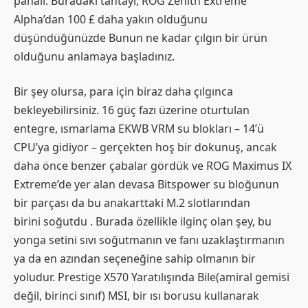
pahalı. Buradaki tahtayı, ROG Zenith Extreme
Alpha’dan 100 £ daha yakın olduğunu
düşündüğünüzde
Bunun ne kadar çılgın bir ürün
olduğunu anlamaya başladınız.
Bir şey olursa, para için biraz daha çılgınca
bekleyebilirsiniz. 16 güç fazı üzerine oturtulan
entegre, ısmarlama EKWB VRM su blokları – 14’ü
CPU’ya gidiyor – gerçekten hoş bir dokunuş, ancak
daha önce benzer çabalar gördük ve ROG Maximus IX
Extreme’de yer alan devasa Bitspower su bloğunun
bir parçası da bu anakarttaki M.2 slotlarından
birini soğutdu . Burada özellikle ilginç olan şey, bu
yonga setini sıvı soğutmanın ve fanı uzaklaştırmanın
ya da en azından seçeneğine sahip olmanın bir
yoludur. Prestige X570 Yaratılışında Bile
(amiral gemisi
değil, birinci sınıf) MSI, bir ısı borusu kullanarak