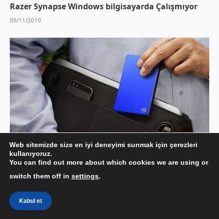
Razer Synapse Windows bilgisayarda Çalışmıyor
09/11/2019
Web sitemizde size en iyi deneyimi sunmak için çerezleri
kullanıyoruz.
Hangi Harici Sürücü Almalıyım?
You can find out more about which cookies we are using or
switch them off in
settings
.
04/09/2018
Kabul et