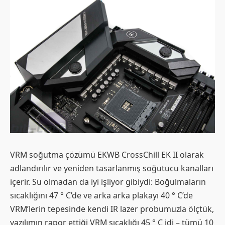
VRM soğutma çözümü EKWB CrossChill EK II olarak
adlandırılır ve yeniden tasarlanmış soğutucu kanalları
içerir. Su olmadan da iyi işliyor gibiydi: Boğulmaların
sıcaklığını 47 ° C’de ve arka arka plakayı 40 ° C’de
VRM’lerin tepesinde kendi IR lazer probumuzla ölçtük,
yazılımın rapor ettiği VRM sıcaklığı 45 ° C idi – tümü 10