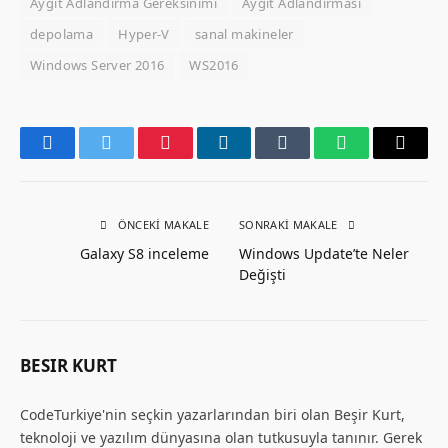
Aygıt Adlandırma Gereksinimi
Aygıt Adlandırması
depolama
Hyper-V
sanal makineler
Windows Server 2016
WS2016
Facebook
Twitter
Pinterest
LinkedIn
Tumblr
WhatsApp
Email
ÖNCEKI MAKALE
SONRAKI MAKALE
Galaxy S8 inceleme
Windows Update’te Neler
Değişti
BESIR KURT
CodeTurkiye'nin seçkin yazarlarından biri olan Beşir Kurt,
teknoloji ve yazılım dünyasına olan tutkusuyla tanınır. Gerek