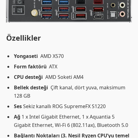
Özellikler
Yongaseti
AMD X570
Form faktörü
ATX
CPU desteği
AMD Soketi AM4
Bellek desteği
Çift kanal, dört yuva, maksimum
128 GB
Ses
Sekiz kanallı ROG SupremeFX S1220
Ağ
1 x Intel Gigabit Ethernet, 1 x Aquantia 5
Gigabit Ethernet, Wi-Fi 6 (802.11ax), Bluetooth 5.0
Bağlantı Noktaları (3. Nesil Ryzen CPU’yu temel