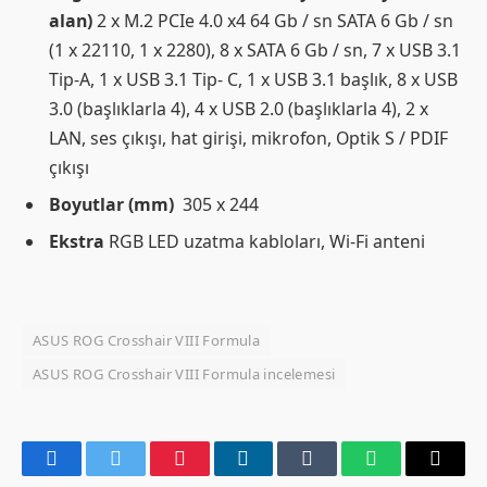
alan)
2 x M.2 PCIe 4.0 x4 64 Gb / sn SATA 6 Gb / sn
(1 x 22110, 1 x 2280), 8 x SATA 6 Gb / sn, 7 x USB 3.1
Tip-A, 1 x USB 3.1 Tip- C, 1 x USB 3.1 başlık, 8 x USB
3.0 (başlıklarla 4), 4 x USB 2.0 (başlıklarla 4), 2 x
LAN, ses çıkışı, hat girişi, mikrofon, Optik S / PDIF
çıkışı
Boyutlar (mm)
305 x 244
Ekstra
RGB LED uzatma kabloları, Wi-Fi anteni
ASUS ROG Crosshair VIII Formula
ASUS ROG Crosshair VIII Formula incelemesi
Facebook
Twitter
Pinterest
LinkedIn
Tumblr
WhatsApp
Email