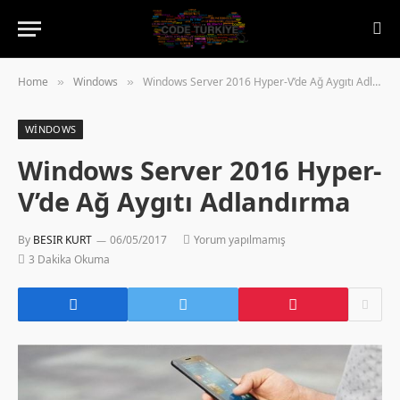
Home
Windows
Windows Server 2016 Hyper-V’de Ağ Aygıtı Adlandırma
»
»
WINDOWS
Windows Server 2016 Hyper-
V’de Ağ Aygıtı Adlandırma
By
BESIR KURT
06/05/2017
Yorum yapılmamış
3 Dakika Okuma