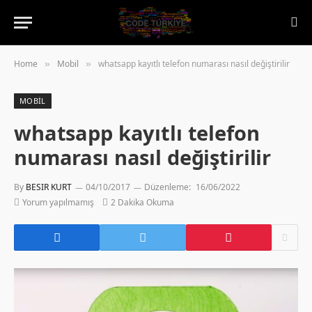
Home
Mobil
whatsapp kayıtlı telefon numarası nasıl değiştirilir
»
»
MOBIL
whatsapp kayıtlı telefon
numarası nasıl değiştirilir
By
BESIR KURT
04/10/2017
Düzenleme:
16/06/2022
Yorum yapılmamış
2 Dakika Okuma