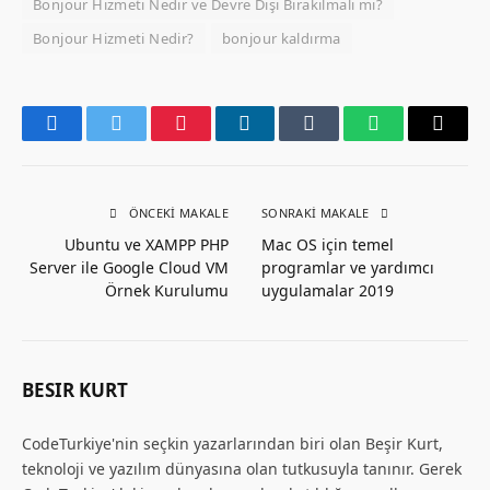
Bonjour Hizmeti Nedir ve Devre Dışı Bırakılmalı mı?
Bonjour Hizmeti Nedir?
bonjour kaldırma
Facebook
Twitter
Pinterest
LinkedIn
Tumblr
WhatsApp
Email
ÖNCEKI MAKALE
SONRAKI MAKALE
Ubuntu ve XAMPP PHP
Mac OS için temel
Server ile Google Cloud VM
programlar ve yardımcı
Örnek Kurulumu
uygulamalar 2019
BESIR KURT
CodeTurkiye'nin seçkin yazarlarından biri olan Beşir Kurt,
teknoloji ve yazılım dünyasına olan tutkusuyla tanınır. Gerek