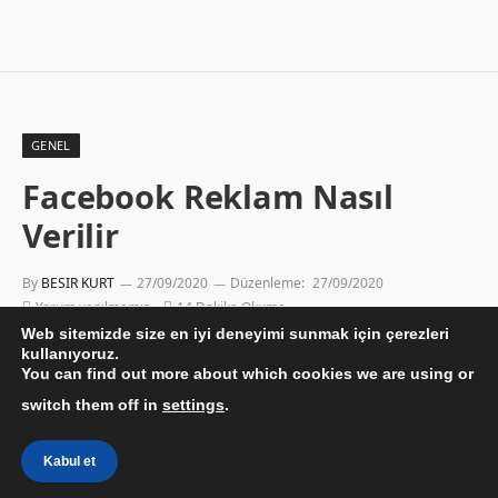
GENEL
Facebook Reklam Nasıl
Verilir
By
BESIR KURT
27/09/2020
Düzenleme:
27/09/2020
Yorum yapılmamış
14 Dakika Okuma
Web sitemizde size en iyi deneyimi sunmak için çerezleri
kullanıyoruz.
You can find out more about which cookies we are using or
switch them off in
settings
.
Kabul et