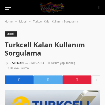
Home
Mobil
Turkcell Kalan Kullanım Sorgulama
»
»
MOBIL
Turkcell Kalan Kullanım
Sorgulama
By
BESIR KURT
01/06/2023
Yorum yapılmamış
2 Dakika Okuma