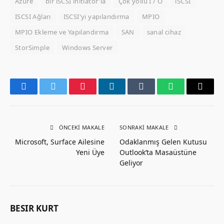
Azure
bir iSCSI initiator'la
Çok yollu I / O
iSCSI
ISCSI Ağları
ISCSI'yi yapılandırma
MPIO
MPIO Ekleme ve Yapılandırma
SAN
sanal cihaz
StorSimple
Windows Server
Facebook
Twitter
Pinterest
LinkedIn
Tumblr
WhatsApp
Email
ÖNCEKI MAKALE
SONRAKI MAKALE
Microsoft, Surface Ailesine
Odaklanmış Gelen Kutusu
Yeni Üye
Outlook’ta Masaüstüne
Geliyor
BESIR KURT