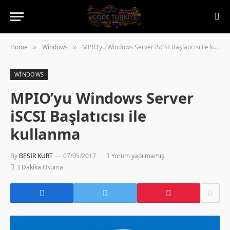
Home
Windows
MPIO’yu Windows Server iSCSI Başlatıcısı ile kullanma
»
»
WINDOWS
MPIO’yu Windows Server
iSCSI Başlatıcısı ile
kullanma
By
BESIR KURT
07/05/2017
Yorum yapılmamış
3 Dakika Okuma