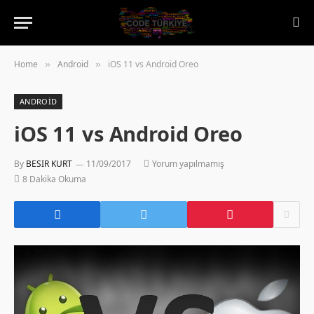
Home
Android
iOS 11 vs Android Oreo
»
»
ANDROID
iOS 11 vs Android Oreo
By
BESIR KURT
11/09/2017
Yorum yapılmamış
8 Dakika Okuma