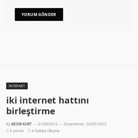
İNTERNET
iki internet hattını
birleştirme
By
BESIR KURT
01/08/2019
Düzenleme:
02/05/2023
6 yorum
4 Dakika Okuma