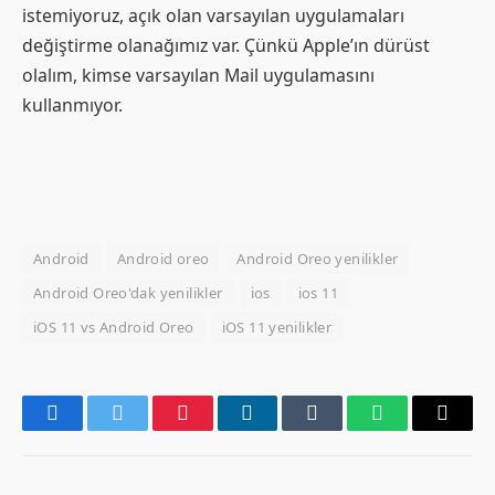
istemiyoruz, açık olan varsayılan uygulamaları
değiştirme olanağımız var. Çünkü Apple’ın dürüst
olalım, kimse varsayılan Mail uygulamasını
kullanmıyor.
Android
Android oreo
Android Oreo yenilikler
Android Oreo'dak yenilikler
ios
ios 11
iOS 11 vs Android Oreo
iOS 11 yenilikler
Facebook
Twitter
Pinterest
LinkedIn
Tumblr
WhatsApp
Email