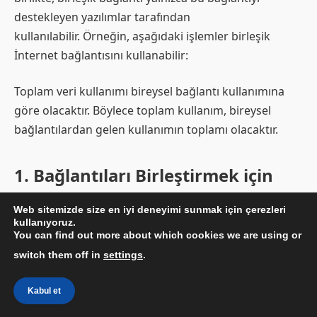
destekleyen yazılımlar tarafından
kullanılabilir. Örneğin, aşağıdaki işlemler birleşik
İnternet bağlantısını kullanabilir:
Toplam veri kullanımı bireysel bağlantı kullanımına
göre olacaktır. Böylece toplam kullanım, bireysel
bağlantılardan gelen kullanımın toplamı olacaktır.
1. Bağlantıları Birleştirmek için
Windows Otomatik Metrik Ayarla
Web sitemizde size en iyi deneyimi sunmak için çerezleri
kullanıyoruz.
Not:
Bu yöntemle aşağıdaki bağlantı türlerini
You can find out more about which cookies we are using or
birleştirebilirsiniz: Bluetooth Modem, Mobil Geniş
switch them off in
settings
.
Bant, OTA Modem, Çevirmeli
Kabul et
Windows işletim sistemi, o yolun kullanılmasıyla ilişkili