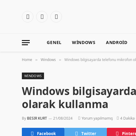
Facebook
X
Instagram
(Twitter)
GENEL
WINDOWS
ANDROID
Home
Windows
Windows bilgisayarda telefonu mikrofon o
»
»
WINDOWS
Windows bilgisayarda
olarak kullanma
By
BESIR KURT
21/08/2024
Yorum yapılmamış
4 Dakika
Facebook
Twitter
Pinter