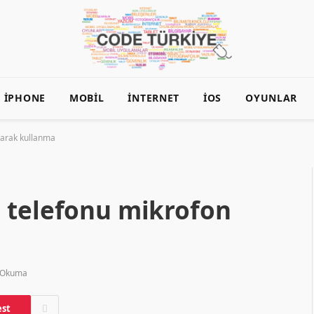
İPHONE
MOBIL
İNTERNET
İOS
OYUNLAR
larak kullanma
 telefonu mikrofon
 Okuma
est