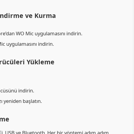
İndirme ve Kurma
tore’dan WO Mic uygulamasını indirin.
Mic uygulamasını indirin.
ürücüleri Yükleme
cüsünü indirin.
zı yeniden başlatın.
çme
-Fi, USB ve Bluetooth. Her bir yöntemi adım adım