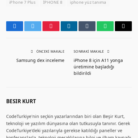
iPhone 7 Plus
İPHONE 8
iphone yüz tanıma
Facebook
Twitter
Pinterest
LinkedIn
Tumblr
WhatsApp
Email
ÖNCEKI MAKALE
SONRAKI MAKALE
Samsung dex inceleme
iPhone 8 için A11 yonga
üretimine başladığı
bildirildi
BESIR KURT
CodeTurkiye'nin seçkin yazarlarından biri olan Beşir Kurt,
teknoloji ve yazılım dünyasına olan tutkusuyla tanınır. Gerek
CodeTurkiye'deki yazılarıyla gerekse katıldığı paneller ve
konferanslarla, teknoloji meraklılarına bilgi ve ilham kaynağı