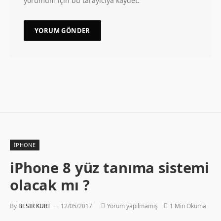
yorumum için bu tarayıcıya kaydet.
İPHONE
iPhone 8 yüz tanıma sistemi
olacak mı ?
By
BESIR KURT
12/05/2017
Yorum yapılmamış
1 Min Okuma