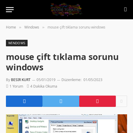
Home
Windows
mouse çift tıklama sorunu windows
»
»
WINDOWS
mouse çift tıklama sorunu
windows
By
BESIR KURT
05/01/2019
Düzenleme:
01/05/2023
1 Yorum
4 Dakika Okuma