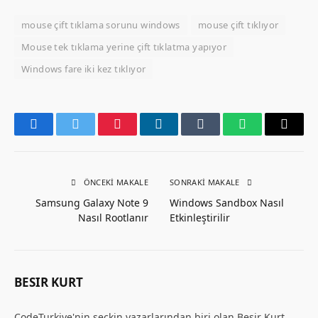
mouse çift tıklama sorunu windows
mouse çift tıklıyor
Mouse tek tıklama yerine çift tıklatma yapıyor
Windows fare iki kez tıklıyor
Facebook
Twitter
Pinterest
LinkedIn
Tumblr
WhatsApp
Email
ÖNCEKI MAKALE
SONRAKI MAKALE
Samsung Galaxy Note 9
Windows Sandbox Nasıl
Nasıl Rootlanır
Etkinleştirilir
BESIR KURT
CodeTurkiye'nin seçkin yazarlarından biri olan Beşir Kurt,