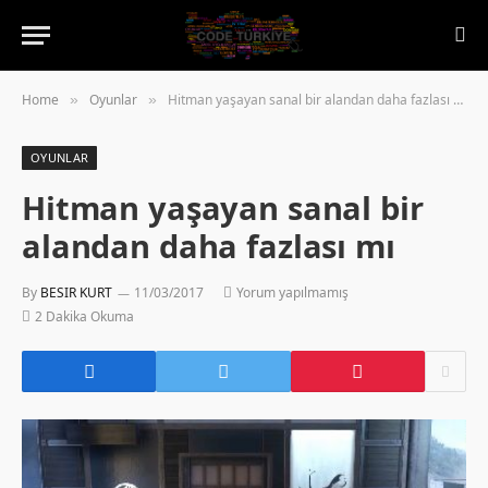
Home
Oyunlar
Hitman yaşayan sanal bir alandan daha fazlası mı
»
»
OYUNLAR
Hitman yaşayan sanal bir
alandan daha fazlası mı
By
BESIR KURT
11/03/2017
Yorum yapılmamış
2 Dakika Okuma