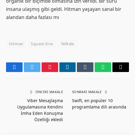
organik bir biçimde olmasına izin verildi. Bir sürü
insana ulaşmış gibi geldi. Hitman yaşayan sanal bir
alandan daha fazlası mı
Hitman
Square Enix
Telltale
Facebook
Twitter
Pinterest
LinkedIn
Tumblr
WhatsApp
Email
ÖNCEKI MAKALE
SONRAKI MAKALE
Viber Mesajlaşma
Swift, en popüler 10
Uygulamasına Kendini
programlama dili arasında
İmha Eden Konuşma
Özelliği ekledi