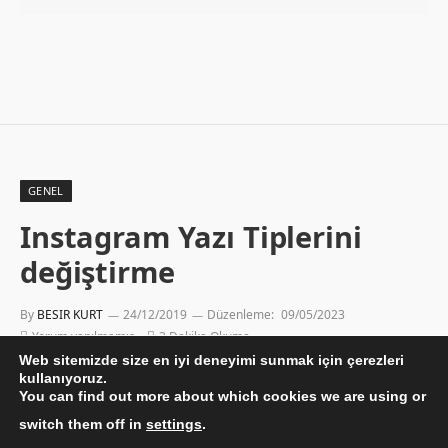
GENEL
Instagram Yazı Tiplerini
değiştirme
By
BESIR KURT
24/12/2019
Düzenleme:
09/05/2023
Yorum yapılmamış
3 Dakika Okuma
Web sitemizde size en iyi deneyimi sunmak için çerezleri
kullanıyoruz.
You can find out more about which cookies we are using or
switch them off in
settings
.