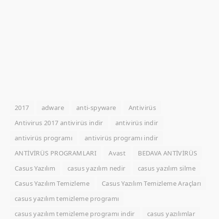
2017
adware
anti-spyware
Antivirüs
Antivirus 2017 antivirüs indir
antivirüs indir
antivirüs programı
antivirüs programı indir
ANTİVİRÜS PROGRAMLARI
Avast
BEDAVA ANTİVİRÜS
Casus Yazılım
casus yazılım nedir
casus yazılım silme
Casus Yazılım Temizleme
Casus Yazılım Temizleme Araçları
casus yazılım temizleme programı
casus yazılım temizleme programı indir
casus yazılımlar