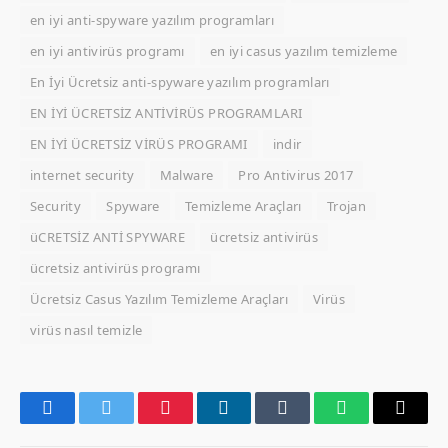
en iyi anti-spyware yazılım programları
en iyi antivirüs programı
en iyi casus yazılım temizleme
En İyi Ücretsiz anti-spyware yazılım programları
EN İYİ ÜCRETSİZ ANTİVİRÜS PROGRAMLARI
EN İYİ ÜCRETSİZ VİRÜS PROGRAMI
indir
internet security
Malware
Pro Antivirus 2017
Security
Spyware
Temizleme Araçları
Trojan
üCRETSİZ ANTİ SPYWARE
ücretsiz antivirüs
ücretsiz antivirüs programı
Ücretsiz Casus Yazılım Temizleme Araçları
Virüs
virüs nasıl temizle
Facebook
Twitter
Pinterest
LinkedIn
Tumblr
WhatsApp
Email