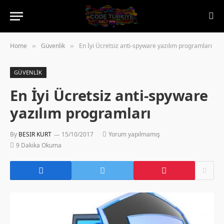
Home
Güvenlik
En İyi Ücretsiz anti-spyware yazılım programları
»
»
GÜVENLIK
En İyi Ücretsiz anti-spyware
yazılım programları
By
BESIR KURT
15/10/2017
Yorum yapılmamış
9 Dakika Okuma