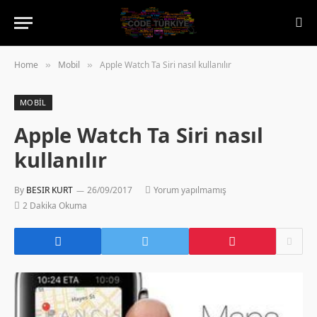
Home
Mobil
Apple Watch Ta Siri nasıl kullanılır
»
»
MOBIL
Apple Watch Ta Siri nasıl
kullanılır
By
BESIR KURT
26/09/2017
Yorum yapılmamış
2 Dakika Okuma