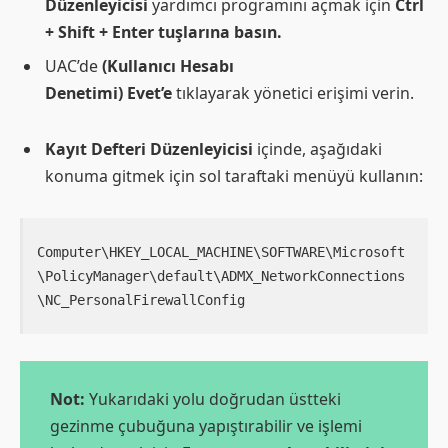
Düzenleyicisi
yardımcı programını açmak için
Ctrl
+ Shift + Enter tuşlarına basın.
UAC’de
(Kullanıcı Hesabı
Denetimi) Evet’e
tıklayarak yönetici erişimi verin.
Kayıt Defteri Düzenleyicisi
içinde, aşağıdaki
konuma gitmek için sol taraftaki menüyü kullanın:
Computer\HKEY_LOCAL_MACHINE\SOFTWARE\Microsoft
\PolicyManager\default\ADMX_NetworkConnections
Not:
Yukarıdaki yolu doğrudan üstteki
gezinme çubuğuna yapıştırabilir ve işlemi