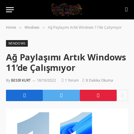
Home
Windows
Ağ Paylaşımı Artık Windows 11’de Çalışmıyor
»
»
WINDOWS
Ağ Paylaşımı Artık Windows
11’de Çalışmıyor
By
BESIR KURT
18/10/2022
1 Yorum
8 Dakika Okuma