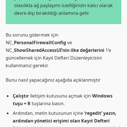
olasılıkla ağ paylaşımı özelliğinizin kalıcı olarak
devre dışı bırakıldığı anlamına gelir.
Bu sorunu gidermek için
NC
_PersonalFirewallConfig
ve
NC
_ShowSharedAccessUI’nin ilke değerlerini
1’e
güncellemek için Kayıt Defteri Düzenleyicisini
kullanmanız gerekir.
Bunu nasıl yapacağınız aşağıda açıklanmıştır
Çalıştır
iletişim kutusunu açmak için
Windows
tuşu + R
tuşlarına basın.
Ardından, metin kutusunun içine
‘regedit’ yazın,
ardından yönetici erişimi olan Kayıt Defteri