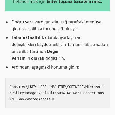
hızlandırmak için
Enter tuşuna basabilirsiniz.
Doğru yere vardığınızda, sağ taraftaki menüye
gidin ve politika türüne çift tıklayın.
Tabanı Onaltılık
olarak ayarlayın ve
değişiklikleri kaydetmek için Tamam’ı tıklatmadan
önce ilke türünün
Değer
Verisini 1 olarak
değiştirin.
Ardından, aşağıdaki konuma gidin:
Computer\HKEY_LOCAL_MACHINE\SOFTWARE\Microsoft
\PolicyManager\default\ADMX_NetworkConnections