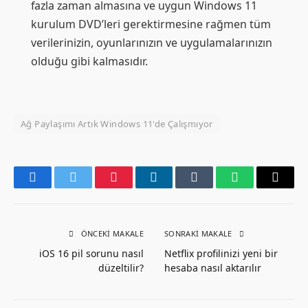
fazla zaman almasına ve uygun Windows 11
kurulum DVD’leri gerektirmesine rağmen tüm
verilerinizin, oyunlarınızın ve uygulamalarınızın
olduğu gibi kalmasıdır.
Ağ Paylaşımı Artık Windows 11'de Çalışmıyor
Facebook
Twitter
Pinterest
LinkedIn
Tumblr
WhatsApp
Email
ÖNCEKI MAKALE
SONRAKI MAKALE
iOS 16 pil sorunu nasıl
Netflix profilinizi yeni bir
düzeltilir?
hesaba nasıl aktarılır