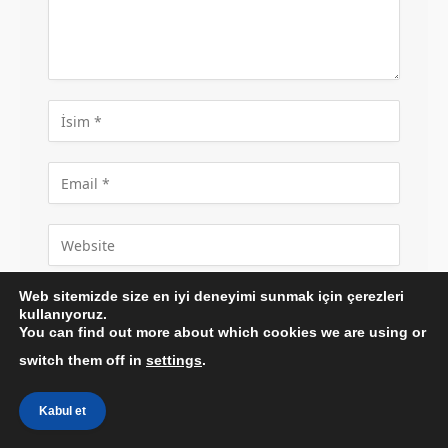
Adımı, e-postamı ve web sitemi bir sonraki
Web sitemizde size en iyi deneyimi sunmak için çerezleri
kullanıyoruz.
yorumum için bu tarayıcıya kaydet.
You can find out more about which cookies we are using or
switch them off in
settings
.
Kabul et