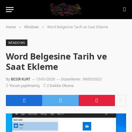
Home
Windows
Word Belgesine Tarih ve Saat Ekleme
»
»
WINDOWS
Word Belgesine Tarih ve
Saat Ekleme
By
BESIR KURT
15/01/2020
Düzenleme:
09/05/2023
Yorum yapılmamış
2 Dakika Okuma