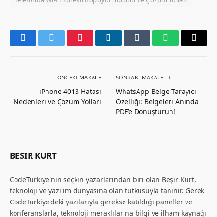
Facebook
Twitter
Pinterest
LinkedIn
Tumblr
WhatsApp
Email
ÖNCEKI MAKALE
SONRAKI MAKALE
iPhone 4013 Hatası
WhatsApp Belge Tarayıcı
Nedenleri ve Çözüm Yolları
Özelliği: Belgeleri Anında
PDF’e Dönüştürün!
BESIR KURT
CodeTurkiye'nin seçkin yazarlarından biri olan Beşir Kurt,
teknoloji ve yazılım dünyasına olan tutkusuyla tanınır. Gerek
CodeTurkiye'deki yazılarıyla gerekse katıldığı paneller ve
konferanslarla, teknoloji meraklılarına bilgi ve ilham kaynağı