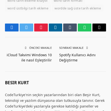
word tarih ekleme kısayol
word tarih formatı
word üstbilgi tarih ekleme
wordde sağ üste tarih ekleme
Facebook
Twitter
Pinterest
LinkedIn
Tumblr
WhatsApp
Email
ÖNCEKI MAKALE
SONRAKI MAKALE
iCloud Takvimi Windows 10
Spotify Kullanıcı Adını
ile nasıl Eşleştirilir
Değiştirme
BESIR KURT
CodeTurkiye'nin seçkin yazarlarından biri olan Beşir Kurt,
teknoloji ve yazılım dünyasına olan tutkusuyla tanınır. Gerek
CodeTurkiye'deki yazılarıyla gerekse katıldığı paneller ve