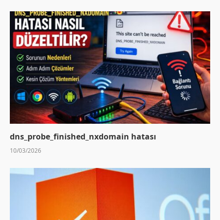
dns_probe_finished_nxdomain hatası
10/03/2026