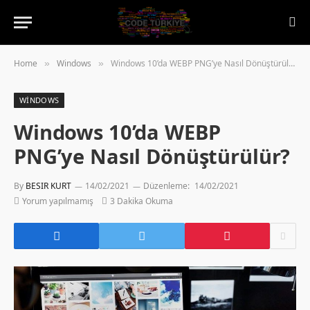
Home
Windows
Windows 10’da WEBP PNG’ye Nasıl Dönüştürülür?
»
»
WINDOWS
Windows 10’da WEBP
PNG’ye Nasıl Dönüştürülür?
By
BESIR KURT
14/02/2021
Düzenleme:
14/02/2021
Yorum yapılmamış
3 Dakika Okuma