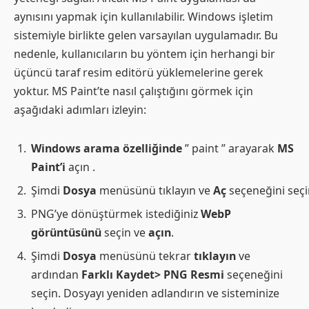
aynısını yapmak için kullanılabilir. Windows işletim
sistemiyle birlikte gelen varsayılan uygulamadır. Bu
nedenle, kullanıcıların bu yöntem için herhangi bir
üçüncü taraf resim editörü yüklemelerine gerek
yoktur. MS Paint’te nasıl çalıştığını görmek için
aşağıdaki adımları izleyin:
Windows arama özelliğinde
” paint ” arayarak
MS
Paint’i
açın .
Şimdi
Dosya
menüsünü tıklayın ve
Aç
seçeneğini seçi
PNG’ye dönüştürmek istediğiniz
WebP
görüntüsünü
seçin ve
açın
.
Şimdi
Dosya
menüsünü tekrar
tıklayın
ve
ardından
Farklı Kaydet> PNG Resmi
seçeneğini
seçin. Dosyayı yeniden adlandırın ve sisteminize