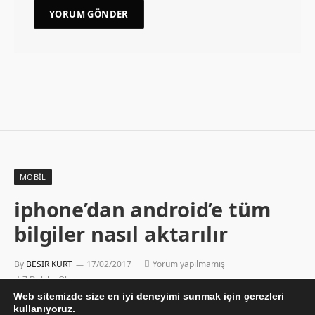
MOBIL
iphone’dan android’e tüm
bilgiler nasıl aktarılır
By
BESIR KURT
17/02/2017
Yorum yapılmamış
7 Dakika Okuma
Web sitemizde size en iyi deneyimi sunmak için çerezleri
kullanıyoruz.