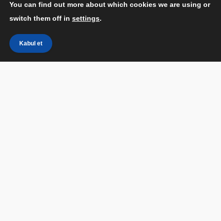
You can find out more about which cookies we are using or
switch them off in
settings
.
Kabul et
Apple’den Android dünyasına katıldınız ve tek bir
sorunuz var iPhone’dan Android’e nasıl her şeyi nasıl
aktarırsınız? Buna konuda size yardımcı olabiliriz.
Şuan ilk çözüm, sizin için birçok iş yapan, ancak