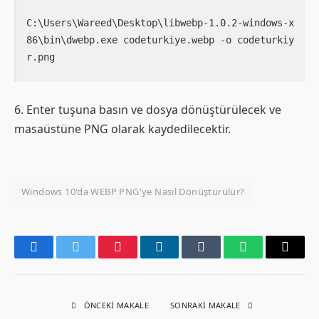
C:\Users\Wareed\Desktop\libwebp-1.0.2-windows-x
86\bin\dwebp.exe codeturkiye.webp -o codeturkiy
r.png
6. Enter tuşuna basın ve dosya dönüştürülecek ve
masaüstüne PNG olarak kaydedilecektir.
Windows 10'da WEBP PNG'ye Nasıl Dönüştürülür?
Facebook
Twitter
Pinterest
LinkedIn
Tumblr
WhatsApp
Email
ÖNCEKI MAKALE
SONRAKI MAKALE