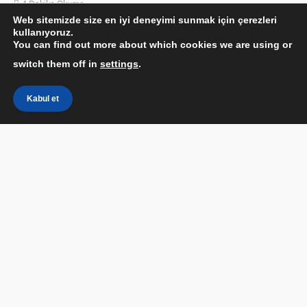
4 Dakika Okuma
Web sitemizde size en iyi deneyimi sunmak için çerezleri
kullanıyoruz.
You can find out more about which cookies we are using or
switch them off in
settings
.
Kabul et
Instagram Hikayesine Link Ekleme Nasıl Yapılır?
Instagram
hikayesine nasıl bağlantı