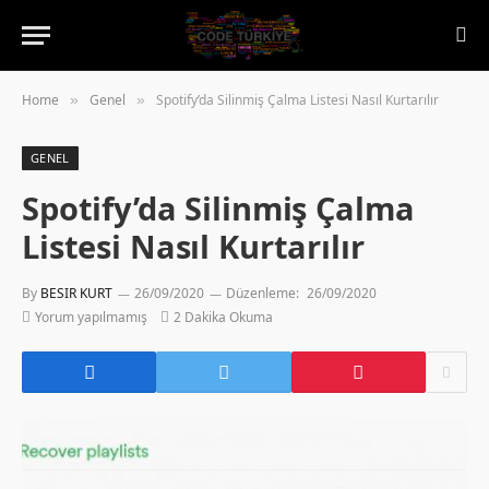
Home
Genel
Spotify’da Silinmiş Çalma Listesi Nasıl Kurtarılır
»
»
GENEL
Spotify’da Silinmiş Çalma
Listesi Nasıl Kurtarılır
By
BESIR KURT
26/09/2020
Düzenleme:
26/09/2020
Yorum yapılmamış
2 Dakika Okuma