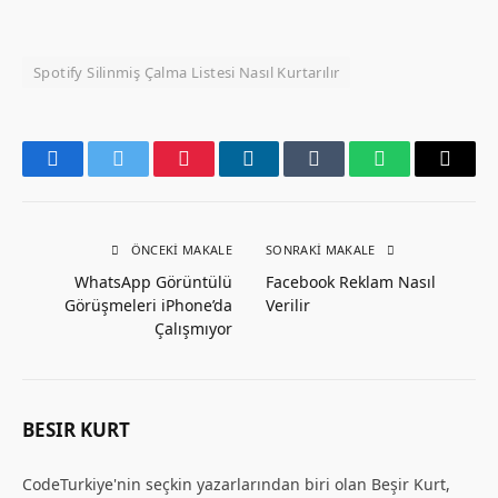
Spotify Silinmiş Çalma Listesi Nasıl Kurtarılır
Facebook
Twitter
Pinterest
LinkedIn
Tumblr
WhatsApp
Email
ÖNCEKI MAKALE
SONRAKI MAKALE
WhatsApp Görüntülü
Facebook Reklam Nasıl
Görüşmeleri iPhone’da
Verilir
Çalışmıyor
BESIR KURT
CodeTurkiye'nin seçkin yazarlarından biri olan Beşir Kurt,