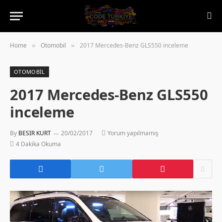
Home
Otomobil
2017 Mercedes-Benz GLS550 inceleme
»
»
OTOMOBIL
2017 Mercedes-Benz GLS550
inceleme
By
BESIR KURT
20/02/2017
Yorum yapılmamış
4 Dakika Okuma