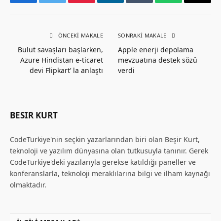
Facebook
Twitter
Pinterest
LinkedIn
Tumblr
WhatsApp
Email
ÖNCEKI MAKALE
SONRAKI MAKALE
Bulut savaşları başlarken,
Apple enerji depolama
Azure Hindistan e-ticaret
mevzuatına destek sözü
devi Flipkart’ la anlaştı
verdi
BESIR KURT
CodeTurkiye'nin seçkin yazarlarından biri olan Beşir Kurt,
teknoloji ve yazılım dünyasına olan tutkusuyla tanınır. Gerek
CodeTurkiye'deki yazılarıyla gerekse katıldığı paneller ve
konferanslarla, teknoloji meraklılarına bilgi ve ilham kaynağı
olmaktadır.