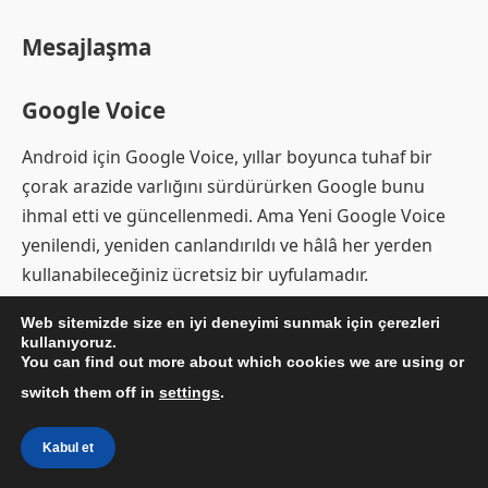
Mesajlaşma
Google Voice
Android için Google Voice, yıllar boyunca tuhaf bir
çorak arazide varlığını sürdürürken Google bunu
ihmal etti ve güncellenmedi. Ama Yeni Google Voice
yenilendi, yeniden canlandırıldı ve hâlâ her yerden
kullanabileceğiniz ücretsiz bir uyfulamadır.
Web sitemizde size en iyi deneyimi sunmak için çerezleri
İndirmek için :
Google Voice
(Ücretsiz)
kullanıyoruz.
You can find out more about which cookies we are using or
Telegram
switch them off in
settings
.
Gizlilik bilinci için Telegram en
iyi şifreli mesajlaşma
Kabul et
servislerinden biridir
. Ücretsiz, reklamsız, açık kaynaklı