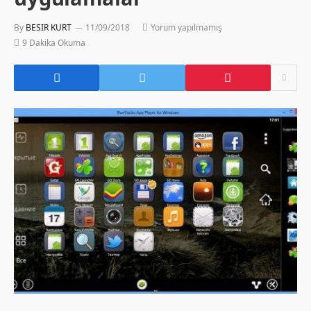
By
BESIR KURT
11/09/2018
Yorum yapılmamış
9 Dakika Okuma