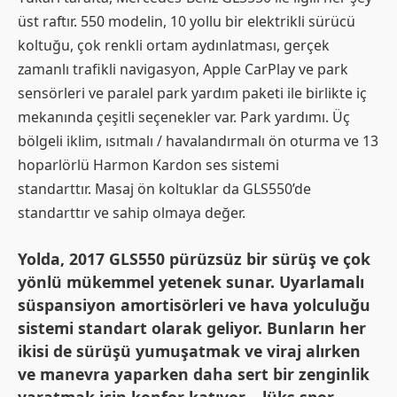
üst raftır. 550 modelin, 10 yollu bir elektrikli sürücü
koltuğu, çok renkli ortam aydınlatması, gerçek
zamanlı trafikli navigasyon, Apple CarPlay ve park
sensörleri ve paralel park yardım paketi ile birlikte iç
mekanında çeşitli seçenekler var. Park yardımı. Üç
bölgeli iklim, ısıtmalı / havalandırmalı ön oturma ve 13
hoparlörlü Harmon Kardon ses sistemi
standarttır. Masaj ön koltuklar da GLS550’de
standarttır ve sahip olmaya değer.
Yolda, 2017 GLS550 pürüzsüz bir sürüş ve çok
yönlü mükemmel yetenek sunar. Uyarlamalı
süspansiyon amortisörleri ve hava yolculuğu
sistemi standart olarak geliyor. Bunların her
ikisi de sürüşü yumuşatmak ve viraj alırken
ve manevra yaparken daha sert bir zenginlik
yaratmak için konfor katıyor – lüks spor