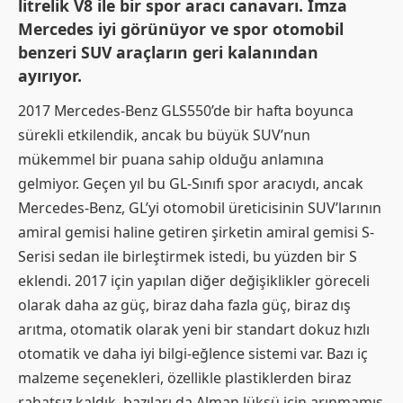
litrelik V8 ile bir spor aracı canavarı. İmza
Mercedes iyi görünüyor ve spor otomobil
benzeri SUV araçların geri kalanından
ayırıyor.
2017 Mercedes-Benz GLS550’de bir hafta boyunca
sürekli etkilendik, ancak bu büyük SUV’nun
mükemmel bir puana sahip olduğu anlamına
gelmiyor. Geçen yıl bu GL-Sınıfı spor aracıydı, ancak
Mercedes-Benz, GL’yi otomobil üreticisinin SUV’larının
amiral gemisi haline getiren şirketin amiral gemisi S-
Serisi sedan ile birleştirmek istedi, bu yüzden bir S
eklendi. 2017 için yapılan diğer değişiklikler göreceli
olarak daha az güç, biraz daha fazla güç, biraz dış
arıtma, otomatik olarak yeni bir standart dokuz hızlı
otomatik ve daha iyi bilgi-eğlence sistemi var. Bazı iç
malzeme seçenekleri, özellikle plastiklerden biraz
rahatsız kaldık, bazıları da Alman lüksü için arınmamış