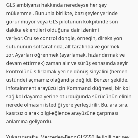
GLS ambiyansı hakkında neredeyse her şey
mükemmel. Bununla birlikte, bazı şeyler yerinde
görünmüyor veya GLS pilotunun kokpitinde son
dakika eklentileri olduğuna dair izlenimi
veriyor. Cruise control dongle, örneğin, direksiyon
sütununun sol tarafında, alt tarafında ve görmek
zor. Ayarları öğrenmek (ayarlamak, hızlandırmak ve
devam ettirmek) zaman alır ve sürüş esnasında seyir
kontrolünü sıfırlamak yerine dönüş sinyalini (hemen
üstünde) açmamız olağandışı değildi. Benzer şekilde,
infotainment arayüzü için Kommand düğmesi, bir kol
sağ kol dayama yerine oturduğunda sürücünün elinin
nerede olmasını istediği yere yerleştirilir. Bu, ara sıra,
kasıtsız olarak bilgi-eğlence arayüzüne çarpması
anlamına geliyordu.
Yukarı tarafta, Mercedes-Benz GLS550 ile ilgili her şey