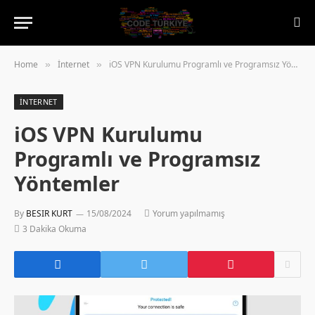
Home
İnternet
iOS VPN Kurulumu Programlı ve Programsız Yöntemler
»
»
İNTERNET
iOS VPN Kurulumu
Programlı ve Programsız
Yöntemler
By
BESIR KURT
15/08/2024
Yorum yapılmamış
3 Dakika Okuma