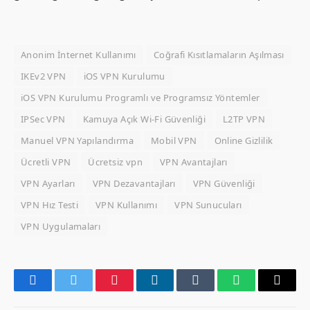
Anonim İnternet Kullanımı
Coğrafi Kısıtlamaların Aşılması
IKEv2 VPN
iOS VPN Kurulumu
iOS VPN Kurulumu Programlı ve Programsız Yöntemler
IPSec VPN
Kamuya Açık Wi-Fi Güvenliği
L2TP VPN
Manuel VPN Yapılandırma
Mobil VPN
Online Gizlilik
Ücretli VPN
Ücretsiz vpn
VPN Avantajları
VPN Ayarları
VPN Dezavantajları
VPN Güvenliği
VPN Hız Testi
VPN Kullanımı
VPN Sunucuları
VPN Uygulamaları
Facebook
Twitter
Pinterest
LinkedIn
Tumblr
WhatsApp
Email