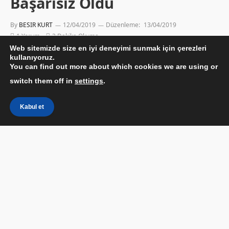
Başarısız Oldu
By
BESIR KURT
12/04/2019
Düzenleme:
13/04/2019
1 Yorum
3 Dakika Okuma
Web sitemizde size en iyi deneyimi sunmak için çerezleri
kullanıyoruz.
You can find out more about which cookies we are using or
switch them off in
settings
.
Kabul et