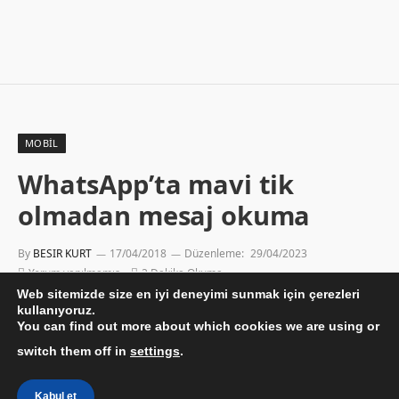
MOBIL
WhatsApp’ta mavi tik
olmadan mesaj okuma
By
BESIR KURT
17/04/2018
Düzenleme:
29/04/2023
Yorum yapılmamış
2 Dakika Okuma
Web sitemizde size en iyi deneyimi sunmak için çerezleri
kullanıyoruz.
You can find out more about which cookies we are using or
switch them off in
settings
.
Kabul et