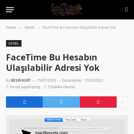
Home
Genel
FaceTime Bu Hesabın Ulaşılabilir Adresi Yok
»
»
GENEL
FaceTime Bu Hesabın
Ulaşılabilir Adresi Yok
By
BESIR KURT
15/07/2020
Düzenleme:
15/03/2022
Yorum yapılmamış
3 Dakika Okuma