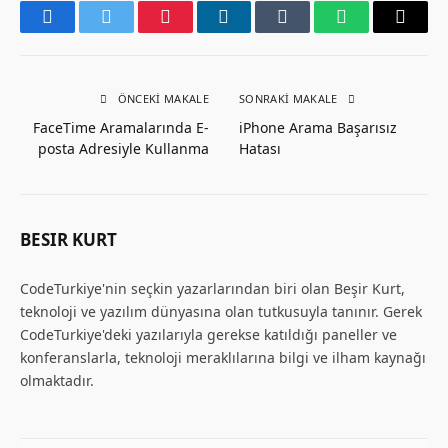
Facebook
Twitter
Pinterest
LinkedIn
Tumblr
WhatsApp
Email
ÖNCEKI MAKALE
SONRAKI MAKALE
FaceTime Aramalarında E-
iPhone Arama Başarısız
posta Adresiyle Kullanma
Hatası
BESIR KURT
CodeTurkiye'nin seçkin yazarlarından biri olan Beşir Kurt,
teknoloji ve yazılım dünyasına olan tutkusuyla tanınır. Gerek
CodeTurkiye'deki yazılarıyla gerekse katıldığı paneller ve
konferanslarla, teknoloji meraklılarına bilgi ve ilham kaynağı
olmaktadır.