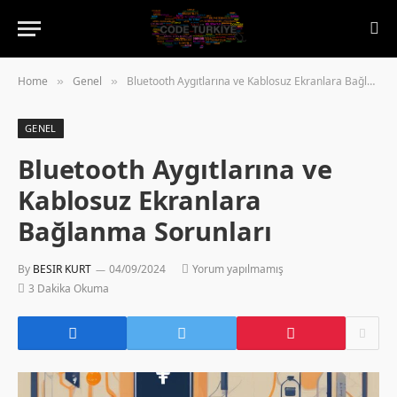
Home
Genel
Bluetooth Aygıtlarına ve Kablosuz Ekranlara Bağlanma Sorunları
»
»
GENEL
Bluetooth Aygıtlarına ve
Kablosuz Ekranlara
Bağlanma Sorunları
By
BESIR KURT
04/09/2024
Yorum yapılmamış
3 Dakika Okuma