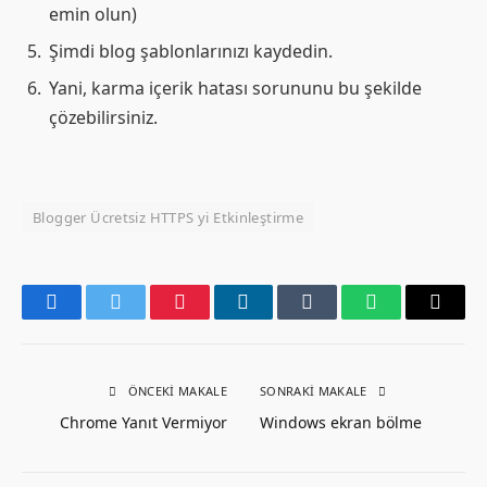
emin olun)
Şimdi blog şablonlarınızı kaydedin.
Yani, karma içerik hatası sorununu bu şekilde
çözebilirsiniz.
Blogger Ücretsiz HTTPS yi Etkinleştirme
Facebook
Twitter
Pinterest
LinkedIn
Tumblr
WhatsApp
Email
ÖNCEKI MAKALE
SONRAKI MAKALE
Chrome Yanıt Vermiyor
Windows ekran bölme