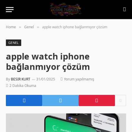
Home
Genel
apple watch iphone bağlanmıyor çözüm
»
»
GENEL
apple watch iphone
bağlanmıyor çözüm
By
BESIR KURT
31/01/2025
Yorum yapılmamış
2 Dakika Okuma