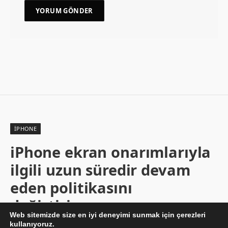
İPHONE
iPhone ekran onarımlarıyla
ilgili uzun süredir devam
eden politikasını
değiştiriyor
Web sitemizde size en iyi deneyimi sunmak için çerezleri
kullanıyoruz.
By
BESIR KURT
27/02/2017
Yorum yapılmamış