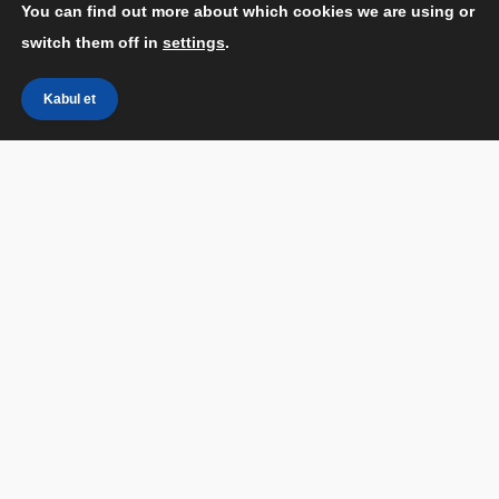
You can find out more about which cookies we are using or
2 Dakika Okuma
switch them off in
settings
.
Kabul et
Apple perakende çalışanlarına gönderilen bir