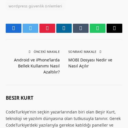
wordpress güvenlik önlemleri
Facebook
Twitter
Pinterest
LinkedIn
Tumblr
WhatsApp
Email
ÖNCEKI MAKALE
SONRAKI MAKALE
Android ve iPhone’larda
MOBI Dosyası Nedir ve
Bellek Kullanımı Nasıl
Nasıl Açılır
Azaltılır?
BESIR KURT
CodeTurkiye'nin seçkin yazarlarından biri olan Beşir Kurt,
teknoloji ve yazılım dünyasına olan tutkusuyla tanınır. Gerek
CodeTurkiye'deki yazılarıyla gerekse katıldığı paneller ve