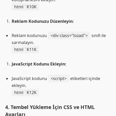
html ¨K10K
Reklam Kodunuzu Düzenleyin:
Reklam kodunuzu
<div class="lozad">
sınıfı ile
sarmalayın.
html ¨K11K
JavaScript Kodunu Ekleyin:
JavaScript kodunu
<script>
etiketleri içinde
ekleyin.
html ¨K12K
4.
Tembel Yükleme İçin CSS ve HTML
Ayarları