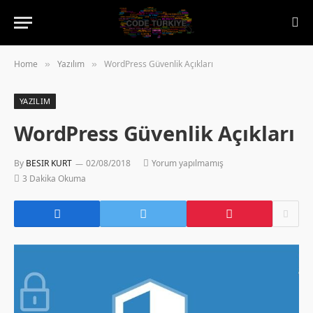
Home
Yazılım
WordPress Güvenlik Açıkları
»
»
YAZILIM
WordPress Güvenlik Açıkları
By
BESIR KURT
02/08/2018
Yorum yapılmamış
3 Dakika Okuma