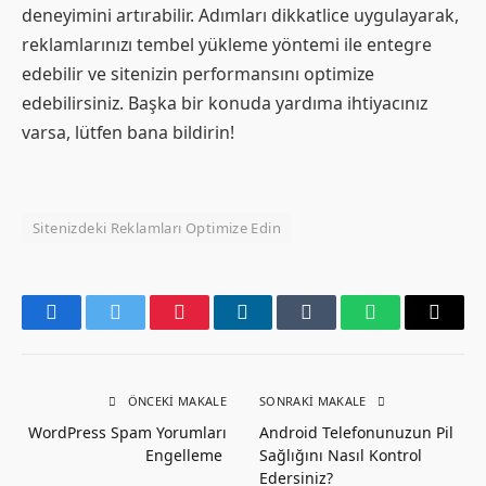
deneyimini artırabilir. Adımları dikkatlice uygulayarak,
reklamlarınızı tembel yükleme yöntemi ile entegre
edebilir ve sitenizin performansını optimize
edebilirsiniz. Başka bir konuda yardıma ihtiyacınız
varsa, lütfen bana bildirin!
Sitenizdeki Reklamları Optimize Edin
Facebook
Twitter
Pinterest
LinkedIn
Tumblr
WhatsApp
Email
ÖNCEKI MAKALE
SONRAKI MAKALE
WordPress Spam Yorumları
Android Telefonunuzun Pil
Engelleme
Sağlığını Nasıl Kontrol
Edersiniz?