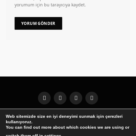
yorumum için bu tarayıcıya kaydet.
Facebook
X
Instagram
Pinterest
(Twitter)
Web sitemizde size en iyi deneyimi sunmak için çerezleri
GENEL
WINDOWS
ANDROID
İPHONE
MOBIL
kullanıyoruz.
İNTERNET
İOS
OYUNLAR
BILGISAYAR
YAZILIM
You can find out more about which cookies we are using or
ILETISIM
switch them off in
settings
.