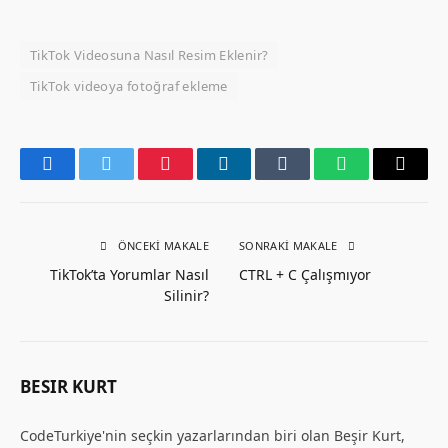
TikTok Videosuna Nasıl Resim Eklenir?
TikTok videoya fotoğraf ekleme
Facebook
Twitter
Pinterest
LinkedIn
Tumblr
WhatsApp
Email
ÖNCEKI MAKALE
SONRAKI MAKALE
TikTok’ta Yorumlar Nasıl
CTRL + C Çalışmıyor
Silinir?
BESIR KURT
CodeTurkiye'nin seçkin yazarlarından biri olan Beşir Kurt,