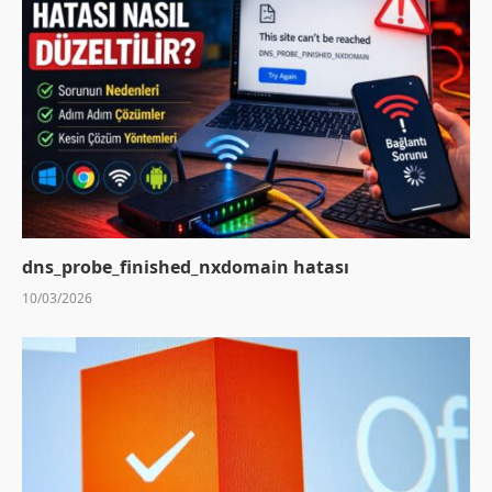
dns_probe_finished_nxdomain hatası
10/03/2026