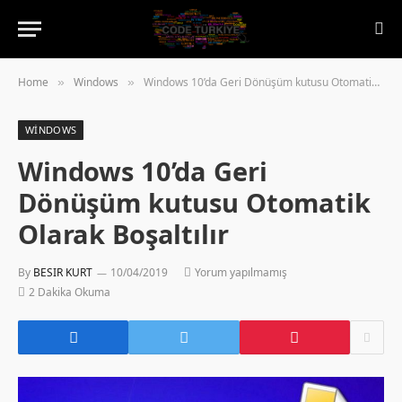
Home
Windows
Windows 10’da Geri Dönüşüm kutusu Otomatik Olarak Boşaltılır
»
»
WINDOWS
Windows 10’da Geri
Dönüşüm kutusu Otomatik
Olarak Boşaltılır
By
BESIR KURT
10/04/2019
Yorum yapılmamış
2 Dakika Okuma