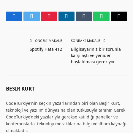
Facebook
Twitter
Pinterest
LinkedIn
Tumblr
WhatsApp
Email
ÖNCEKI MAKALE
SONRAKI MAKALE
Spotify Hata 412
Bilgisayarınız bir sorunla
karşılaştı ve yeniden
başlatılması gerekiyor
BESIR KURT
CodeTurkiye'nin seçkin yazarlarından biri olan Beşir Kurt,
teknoloji ve yazılım dünyasına olan tutkusuyla tanınır. Gerek
CodeTurkiye'deki yazılarıyla gerekse katıldığı paneller ve
konferanslarla, teknoloji meraklılarına bilgi ve ilham kaynağı
olmaktadır.