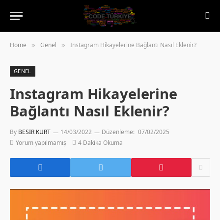
Home
Genel
Instagram Hikayelerine Bağlantı Nasıl Eklenir?
»
»
GENEL
Instagram Hikayelerine
Bağlantı Nasıl Eklenir?
By
BESIR KURT
14/03/2022
Düzenleme:
07/02/2025
Yorum yapılmamış
4 Dakika Okuma