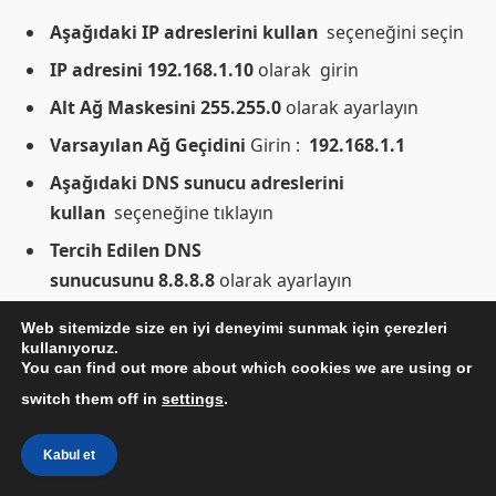
Aşağıdaki IP adreslerini kullan
seçeneğini seçin
IP adresini
192.168.1.10
olarak girin
Alt Ağ Maskesini
255.255.0
olarak ayarlayın
Varsayılan Ağ Geçidini
Girin :
192.168.1.1
Aşağıdaki DNS sunucu adreslerini
kullan
seçeneğine tıklayın
Tercih Edilen DNS
sunucusunu
8.8.8.8
olarak ayarlayın
Alternatif DNS sunucusunu
8.8.4.4
olarak girin
Web sitemizde size en iyi deneyimi sunmak için çerezleri
kullanıyoruz.
“Çıkışta ayarları doğrula”
seçeneğini işaretleyin
You can find out more about which cookies we are using or
Son olarak, Tamam
düğmesine tıklayın
switch them off in
settings
.
Ağ Ayarlarını Sıfırlayın
Kabul et