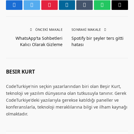
Facebook
Twitter
Pinterest
LinkedIn
Tumblr
WhatsApp
Email
ÖNCEKI MAKALE
SONRAKI MAKALE
WhatsApp’ta Sohbetleri
Spotify bir şeyler ters gitti
Kalıcı Olarak Gizleme
hatası
BESIR KURT
CodeTurkiye'nin seçkin yazarlarından biri olan Beşir Kurt,
teknoloji ve yazılım dünyasına olan tutkusuyla tanınır. Gerek
CodeTurkiye'deki yazılarıyla gerekse katıldığı paneller ve
konferanslarla, teknoloji meraklılarına bilgi ve ilham kaynağı
olmaktadır.