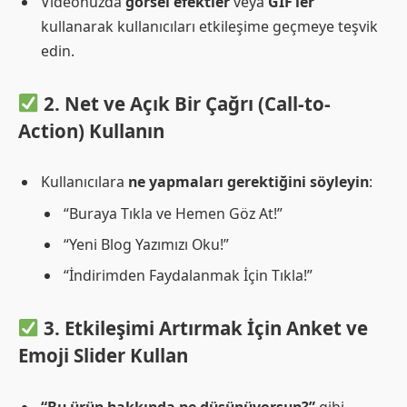
Videonuzda
görsel efektler
veya
GIF’ler
kullanarak kullanıcıları etkileşime geçmeye teşvik
edin.
2. Net ve Açık Bir Çağrı (Call-to-
Action) Kullanın
Kullanıcılara
ne yapmaları gerektiğini söyleyin
:
“Buraya Tıkla ve Hemen Göz At!”
“Yeni Blog Yazımızı Oku!”
“İndirimden Faydalanmak İçin Tıkla!”
3. Etkileşimi Artırmak İçin Anket ve
Emoji Slider Kullan
“Bu ürün hakkında ne düşünüyorsun?”
gibi