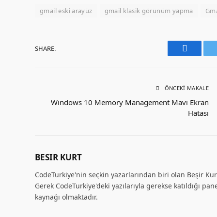
gmail eski arayüz
gmail klasik görünüm yapma
Gma
SHARE.
Faceboo
ÖNCEKI MAKALE
Windows 10 Memory Management Mavi Ekran
Hatası
BESIR KURT
CodeTurkiye'nin seçkin yazarlarından biri olan Beşir Kurt
Gerek CodeTurkiye'deki yazılarıyla gerekse katıldığı pane
kaynağı olmaktadır.