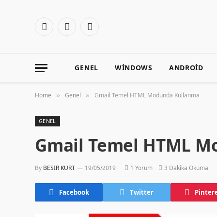
Facebook
X
Instagram
(Twitter)
GENEL
WINDOWS
ANDROID
Home
Genel
Gmail Temel HTML Modunda Kullanma
»
»
GENEL
Gmail Temel HTML M
By
BESIR KURT
19/05/2019
1 Yorum
3 Dakika Okuma
Facebook
Twitter
Pinter