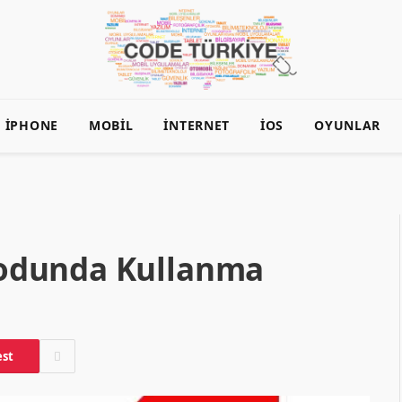
İPHONE
MOBIL
İNTERNET
İOS
OYUNLAR
odunda Kullanma
est