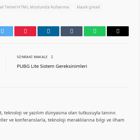
il Temel HTML Modunda Kullanma
klasik gmail
k
Twitter
Pinterest
LinkedIn
Tumblr
WhatsApp
Email
SONRAKI MAKALE
PUBG Lite Sistem Gereksinimleri
, teknoloji ve yazılım dünyasına olan tutkusuyla tanınır.
ller ve konferanslarla, teknoloji meraklılarına bilgi ve ilham