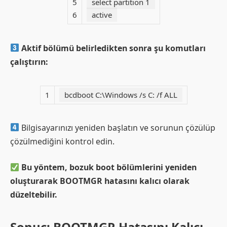
5
select partition 1
6
active
Aktif bölümü belirledikten sonra şu komutları
çalıştırın:
1
bcdboot C:\Windows /s C: /f ALL
Bilgisayarınızı yeniden başlatın ve sorunun çözülüp
çözülmediğini kontrol edin.
Bu yöntem, bozuk boot bölümlerini yeniden
oluşturarak BOOTMGR hatasını kalıcı olarak
düzeltebilir.
Sonuç: BOOTMGR Hatasını Kalıcı