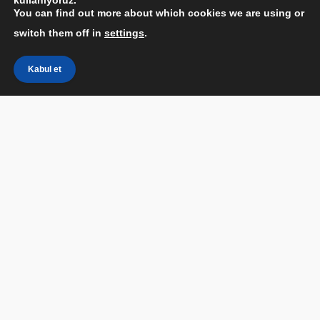
kullanıyoruz.
You can find out more about which cookies we are using or
switch them off in
settings
.
Kabul et
Windows 10’da Ekran Görüntüsü Nasıl Alınır Windows
10 ile donatılmış cihazlarda nasıl ekran görüntüsü
alacağınızı merak ediyorsanız, aşağıda bunu
yapmanın en kolay yollarından bazıları