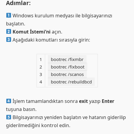
Adımlar:
Windows kurulum medyası ile bilgisayarınızı
başlatın.
Komut İstemi’ni
açın.
Aşağıdaki komutları sırasıyla girin:
1
bootrec /fixmbr
2
bootrec /fixboot
3
bootrec /scanos
4
bootrec /rebuildbcd
İşlem tamamlandıktan sonra
exit
yazıp
Enter
tuşuna basın.
Bilgisayarınızı yeniden başlatın ve hatanın giderilip
giderilmediğini kontrol edin.