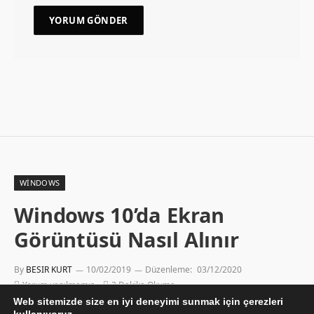
WINDOWS
Windows 10’da Ekran
Görüntüsü Nasıl Alınır
By
BESIR KURT
10/02/2019
Düzenleme:
03/12/2020
Yorum yapılmamış
2 Dakika Okuma
Web sitemizde size en iyi deneyimi sunmak için çerezleri