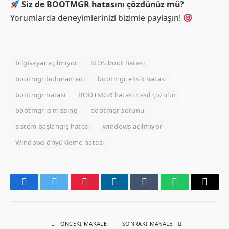
Siz de BOOTMGR hatasını çözdünüz mü?
Yorumlarda deneyimlerinizi bizimle paylaşın!
bilgisayar açılmıyor
BIOS boot hatası
bootmgr bulunamadı
bootmgr eksik hatası
bootmgr hatası
BOOTMGR hatası nasıl çözülür
bootmgr is missing
bootmgr sorunu
sistem başlangıç hatası
windows açılmıyor
Windows önyükleme hatası
Facebook
Twitter
Pinterest
LinkedIn
Tumblr
WhatsApp
Email
ÖNCEKI MAKALE
SONRAKI MAKALE