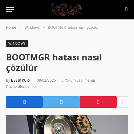
Home
Windows
BOOTMGR hatası nasıl çözülür
»
»
WINDOWS
BOOTMGR hatası nasıl
çözülür
By
BESIR KURT
08/02/2025
Yorum yapılmamış
4 Dakika Okuma