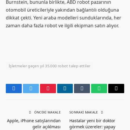
Burnstein, bununla birlikte, ABD robot pazarının
otomobil üreticileriyle yakından bağlantılı olduğuna
dikkat çekti. Yeni araba modelleri sunduklarında, her
zaman daha fazla robot ve ilgili ekipman satın alıyor.
İşletmeler geçen yıl 35.000 robot talep ettiler
Facebook
Twitter
Pinterest
LinkedIn
Tumblr
WhatsApp
Email
ÖNCEKI MAKALE
SONRAKI MAKALE
Apple, iPhone satışlarından
Hastalar yeni bir doktor
gelir açıklması
görmek üzereler: yapay