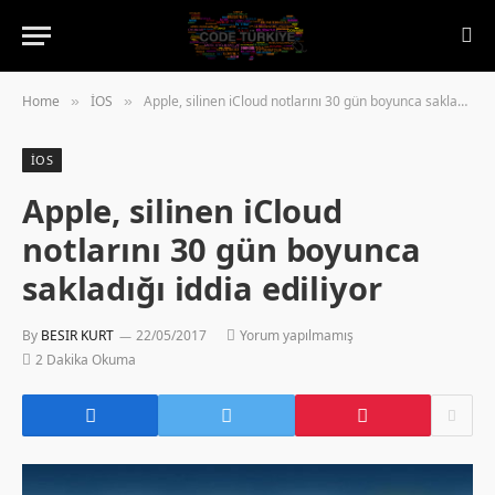
Home
İOS
Apple, silinen iCloud notlarını 30 gün boyunca sakladığı iddia ediliyor
»
»
İOS
Apple, silinen iCloud
notlarını 30 gün boyunca
sakladığı iddia ediliyor
By
BESIR KURT
22/05/2017
Yorum yapılmamış
2 Dakika Okuma