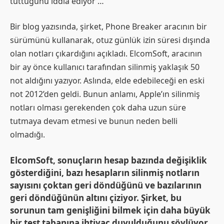
tuttuğunu iddia ediyor …
Bir blog yazısında, şirket, Phone Breaker aracının bir
sürümünü kullanarak, otuz günlük izin süresi dışında
olan notları çıkardığını açıkladı. ElcomSoft, aracının
bir ay önce kullanıcı tarafından silinmiş yaklaşık 50
not aldığını yazıyor. Aslında, elde edebileceği en eski
not 2012’den geldi. Bunun anlamı, Apple’ın silinmiş
notları olması gerekenden çok daha uzun süre
tutmaya devam etmesi ve bunun neden belli
olmadığı.
ElcomSoft, sonuçların hesap bazında değişiklik
gösterdiğini, bazı hesapların silinmiş notların
sayısını çoktan geri döndüğünü ve bazılarının
geri döndüğünün altını çiziyor. Şirket, bu
sorunun tam genişliğini bilmek için daha büyük
bir test tabanına ihtiyaç duyulduğunu söylüyor.