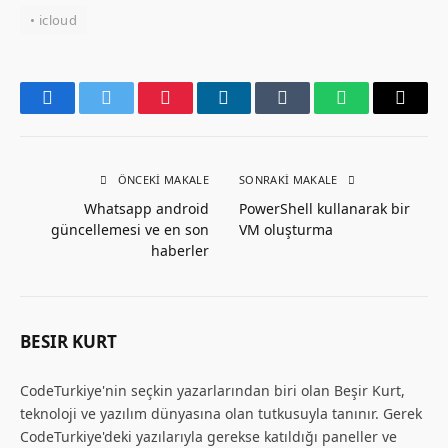
• icloud
Facebook
Twitter
Pinterest
LinkedIn
Tumblr
WhatsApp
Email
ÖNCEKI MAKALE
SONRAKI MAKALE
Whatsapp android
PowerShell kullanarak bir
güncellemesi ve en son
VM oluşturma
haberler
BESIR KURT
CodeTurkiye'nin seçkin yazarlarından biri olan Beşir Kurt,
teknoloji ve yazılım dünyasına olan tutkusuyla tanınır. Gerek
CodeTurkiye'deki yazılarıyla gerekse katıldığı paneller ve