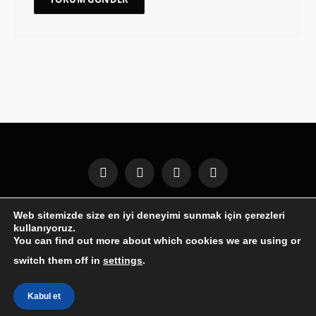
Facebook
X
Instagram
Pinterest
(Twitter)
Web sitemizde size en iyi deneyimi sunmak için çerezleri
GENEL
WINDOWS
ANDROID
İPHONE
MOBIL
kullanıyoruz.
İNTERNET
İOS
OYUNLAR
BILGISAYAR
YAZILIM
You can find out more about which cookies we are using or
ILETISIM
switch them off in
settings
.
Kabul et