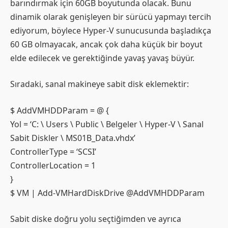
barındırmak için 60GB boyutunda olacak. Bunu
dinamik olarak genişleyen bir sürücü yapmayı tercih
ediyorum, böylece Hyper-V sunucusunda başladıkça
60 GB olmayacak, ancak çok daha küçük bir boyut
elde edilecek ve gerektiğinde yavaş yavaş büyür.
Sıradaki, sanal makineye sabit disk eklemektir:
$ AddVMHDDParam = @ {
Yol = ‘C: \ Users \ Public \ Belgeler \ Hyper-V \ Sanal
Sabit Diskler \ MS01B_Data.vhdx’
ControllerType = ‘SCSI’
ControllerLocation = 1
}
$ VM | Add-VMHardDiskDrive @AddVMHDDParam
Sabit diske doğru yolu seçtiğimden ve ayrıca