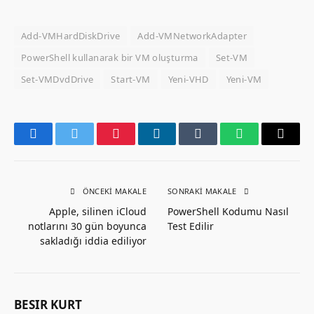
Add-VMHardDiskDrive
Add-VMNetworkAdapter
PowerShell kullanarak bir VM oluşturma
Set-VM
Set-VMDvdDrive
Start-VM
Yeni-VHD
Yeni-VM
Facebook
Twitter
Pinterest
LinkedIn
Tumblr
WhatsApp
Email
ÖNCEKI MAKALE
SONRAKI MAKALE
Apple, silinen iCloud
PowerShell Kodumu Nasıl
notlarını 30 gün boyunca
Test Edilir
sakladığı iddia ediliyor
BESIR KURT