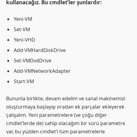
kullanacağız. Bu cmdlet’ler şunlardır:
Yeni-VM
Set-VM
Yeni-VHD
Add-VMHardDiskDrive
Set-VMDvdDrive
Add-VMNetworkAdapter
Start-VM
Bununla birlikte, devam edelim ve sanal makinemizi
oluşturmaya başlayıp oradan ek parçalar ekleyerek
çalışalım. Yeni parametrelere (ve çoğu diğer
cmdlet’lerde de) sahip olacağım bir sürü parametre
var, bu yüzden cmdlet’i tüm parametrelerle