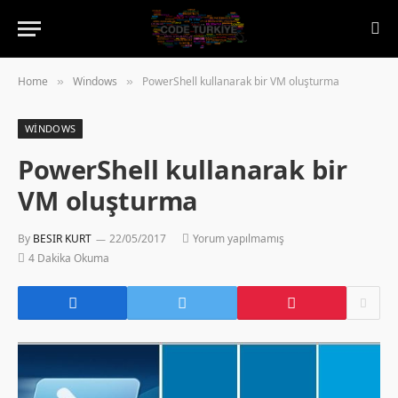
Home
Windows
PowerShell kullanarak bir VM oluşturma
»
»
WINDOWS
PowerShell kullanarak bir
VM oluşturma
By
BESIR KURT
22/05/2017
Yorum yapılmamış
4 Dakika Okuma