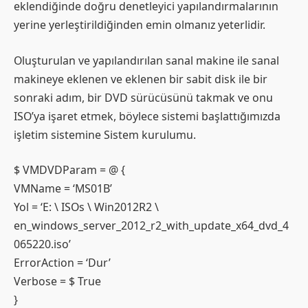
eklendiğinde doğru denetleyici yapılandırmalarının
yerine yerleştirildiğinden emin olmanız yeterlidir.
Oluşturulan ve yapılandırılan sanal makine ile sanal
makineye eklenen ve eklenen bir sabit disk ile bir
sonraki adım, bir DVD sürücüsünü takmak ve onu
ISO’ya işaret etmek, böylece sistemi başlattığımızda
işletim sistemine Sistem kurulumu.
$ VMDVDParam = @ {
VMName = ‘MS01B’
Yol = ‘E: \ ISOs \ Win2012R2 \
en_windows_server_2012_r2_with_update_x64_dvd_4
065220.iso’
ErrorAction = ‘Dur’
Verbose = $ True
}