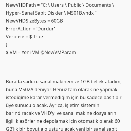
NewVHDPath = “C: \ Users \ Public \ Documents \
Hyper- Sanal Sabit Diskler \ MS01B.vhdx ”
NewVHDSizeBytes = 60GB
ErrorAction = ‘Durdur’
Verbose = $ True
}
$ VM = Yeni-VM @NewVMParam
Burada sadece sanal makinemize 1GB bellek atadım;
buna MS02A deniyor. Henüz tam olarak ne yapmak
istediğime karar vermediğim için bu sadece basit bir
üye sunucu olacak. Ayrıca, işletim sistemini
barındıracak ve VHD’yi ve sanal makine dosyalarını
ilgili klasörlerine depolamak için otomatik olarak 60
GB’lık bir boyutla oluşturulacak yeni bir sanal sabit