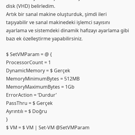
disk (VHD) belirledim.
Artık bir sanal makine oluşturduk, şimdi ileri
taşıyabilir ve sanal makinedeki işlemci sayısını
ayarlama ve sistemdeki dinamik hafızayı ayarlama gibi
bazı ek özelleştirme yapabilirsiniz.
$ SetVMParam = @ {
ProcessorCount = 1
DynamicMemory = $ Gerçek
MemoryMinimumBytes = 512MB
MemoryMaximumBytes = 1Gb
ErrorAction = ‘Durdur’
PassThru = $ Gerçek
Ayrıntılı = $ Doğru
}
$ VM = $ VM | Set-VM @SetVMParam