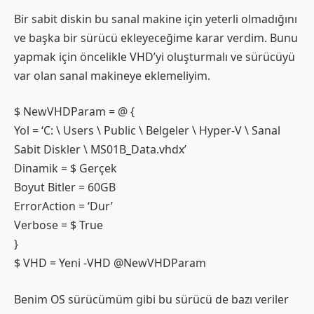
Bir sabit diskin bu sanal makine için yeterli olmadığını
ve başka bir sürücü ekleyeceğime karar verdim. Bunu
yapmak için öncelikle VHD’yi oluşturmalı ve sürücüyü
var olan sanal makineye eklemeliyim.
$ NewVHDParam = @ {
Yol = ‘C: \ Users \ Public \ Belgeler \ Hyper-V \ Sanal
Sabit Diskler \ MS01B_Data.vhdx’
Dinamik = $ Gerçek
Boyut Bitler = 60GB
ErrorAction = ‘Dur’
Verbose = $ True
}
$ VHD = Yeni -VHD @NewVHDParam
Benim OS sürücümüm gibi bu sürücü de bazı veriler