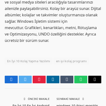
ve sosyal medya siteleri aracılığıyla tasarımlarınızı
ailenizle paylaşabilirsiniz. Kolay bir arayüz sunar. Dijital
albümler, kolajlar ve takvimler oluşturmanıza olanak
sağlar. Windows İşletim sistemi için
mevcuttur. Grafikleri, kenarlıkları, metni, Rötuşlama
ve Optimizasyonu, UNDO özelliğini destekler. Ayrıca
ücretsiz bir sürüm sunar.
En İyi 10 Kolaj Yapma Yazılımı
en iyi kolaj programı
Facebook
Twitter
Pinterest
LinkedIn
Tumblr
WhatsApp
Email
ÖNCEKI MAKALE
SONRAKI MAKALE
En İyi 10 En İyi Android
windows 10 ikinci monitör