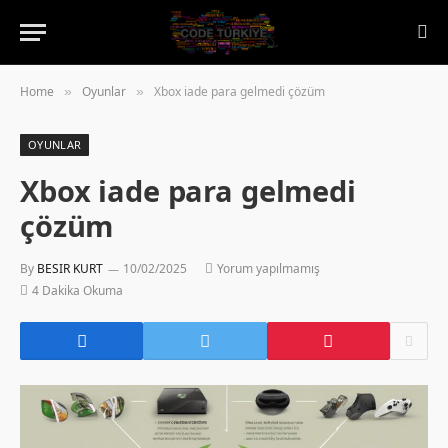
Home
Oyunlar
Xbox iade para gelmedi çözüm
»
»
OYUNLAR
Xbox iade para gelmedi
çözüm
By
BESIR KURT
10/02/2025
Yorum yapılmamış
4 Dakika Okuma