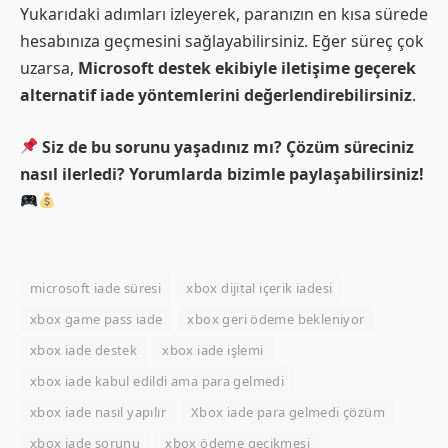
Yukarıdaki adımları izleyerek, paranızın en kısa sürede
hesabınıza geçmesini sağlayabilirsiniz. Eğer süreç çok
uzarsa,
Microsoft destek ekibiyle iletişime geçerek
alternatif iade yöntemlerini değerlendirebilirsiniz
.
Siz de bu sorunu yaşadınız mı? Çözüm süreciniz
nasıl ilerledi? Yorumlarda bizimle paylaşabilirsiniz!
microsoft iade süresi
xbox dijital içerik iadesi
xbox game pass iade
xbox geri ödeme bekleniyor
xbox iade destek
xbox iade işlemi
xbox iade kabul edildi ama para gelmedi
xbox iade nasıl yapılır
Xbox iade para gelmedi çözüm
xbox iade sorunu
xbox ödeme gecikmesi