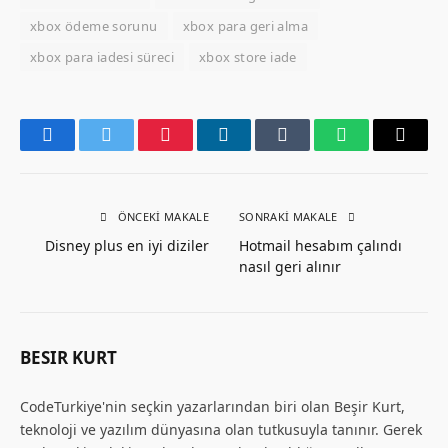
xbox ödeme sorunu
xbox para geri alma
xbox para iadesi süreci
xbox store iade
Facebook
Twitter
Pinterest
LinkedIn
Tumblr
WhatsApp
Email
ÖNCEKI MAKALE
SONRAKI MAKALE
Disney plus en iyi diziler
Hotmail hesabım çalındı
nasıl geri alınır
BESIR KURT
CodeTurkiye'nin seçkin yazarlarından biri olan Beşir Kurt,
teknoloji ve yazılım dünyasına olan tutkusuyla tanınır. Gerek