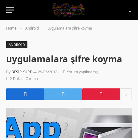
Home
Android
uygulamalara şifre koyma
»
»
ANDROID
uygulamalara şifre koyma
By
BESIR KURT
29/06/2018
Yorum yapılmamış
2 Dakika Okuma