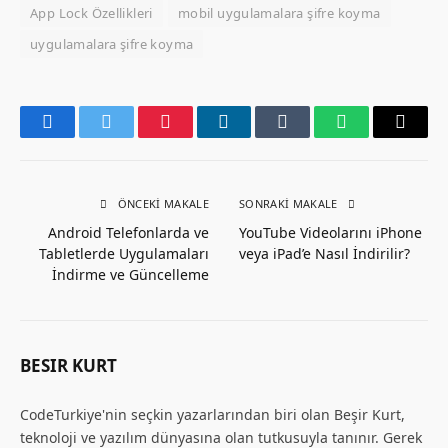
App Lock Özellikleri
mobil uygulamalara şifre koyma
uygulamalara şifre koyma
Facebook
Twitter
Pinterest
LinkedIn
Tumblr
WhatsApp
Email
ÖNCEKI MAKALE
SONRAKI MAKALE
Android Telefonlarda ve
YouTube Videolarını iPhone
Tabletlerde Uygulamaları
veya iPad’e Nasıl İndirilir?
İndirme ve Güncelleme
BESIR KURT
CodeTurkiye'nin seçkin yazarlarından biri olan Beşir Kurt,
teknoloji ve yazılım dünyasına olan tutkusuyla tanınır. Gerek