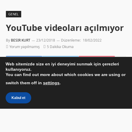
GENEL
YouTube videoları açılmıyor
By
BESIR KURT
23/12/2018
Düzenleme:
18/02/2022
Yorum yapılmamış
5 Dakika Okuma
Web sitemizde size en iyi deneyimi sunmak için çerezleri
kullanıyoruz.
You can find out more about which cookies we are using or
switch them off in
settings
.
Kabul et