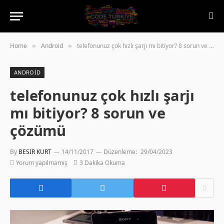
Home
Android
telefonunuz çok hızlı şarjı mı bitiyor? 8 sorun ve çözümü
»
»
ANDROID
telefonunuz çok hızlı şarjı
mı bitiyor? 8 sorun ve
çözümü
By
BESIR KURT
14/11/2017
Düzenleme:
29/04/2023
Yorum yapılmamış
3 Dakika Okuma