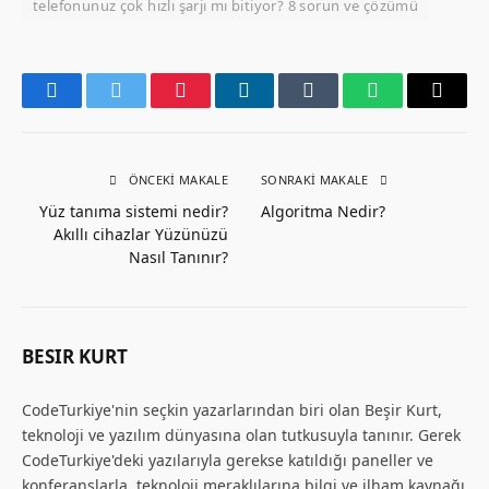
telefonunuz çok hızlı şarjı mı bitiyor? 8 sorun ve çözümü
Facebook
Twitter
Pinterest
LinkedIn
Tumblr
WhatsApp
Email
ÖNCEKI MAKALE
SONRAKI MAKALE
Yüz tanıma sistemi nedir?
Algoritma Nedir?
Akıllı cihazlar Yüzünüzü
Nasıl Tanınır?
BESIR KURT
CodeTurkiye'nin seçkin yazarlarından biri olan Beşir Kurt,
teknoloji ve yazılım dünyasına olan tutkusuyla tanınır. Gerek
CodeTurkiye'deki yazılarıyla gerekse katıldığı paneller ve
konferanslarla, teknoloji meraklılarına bilgi ve ilham kaynağı