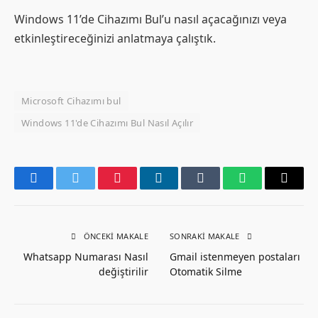
Windows 11’de Cihazımı Bul’u nasıl açacağınızı veya
etkinleştireceğinizi anlatmaya çalıştık.
Microsoft Cihazımı bul
Windows 11'de Cihazımı Bul Nasıl Açılır
Facebook
Twitter
Pinterest
LinkedIn
Tumblr
WhatsApp
Email
ÖNCEKI MAKALE
SONRAKI MAKALE
Whatsapp Numarası Nasıl
Gmail istenmeyen postaları
değiştirilir
Otomatik Silme