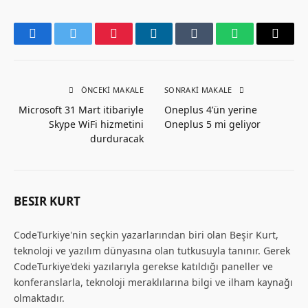
Facebook
Twitter
Pinterest
LinkedIn
Tumblr
WhatsApp
Email
ÖNCEKI MAKALE
SONRAKI MAKALE
Microsoft 31 Mart itibariyle
Oneplus 4’ün yerine
Skype WiFi hizmetini
Oneplus 5 mi geliyor
durduracak
BESIR KURT
CodeTurkiye'nin seçkin yazarlarından biri olan Beşir Kurt,
teknoloji ve yazılım dünyasına olan tutkusuyla tanınır. Gerek
CodeTurkiye'deki yazılarıyla gerekse katıldığı paneller ve
konferanslarla, teknoloji meraklılarına bilgi ve ilham kaynağı
olmaktadır.