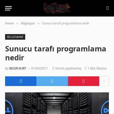
Home
Bilgisayar
Sunucu tarafı programlama nedir
»
»
BILGISAYAR
Sunucu tarafı programlama
nedir
By
BESIR KURT
01/03/2017
Yorum yapılmamış
1 Min Okuma