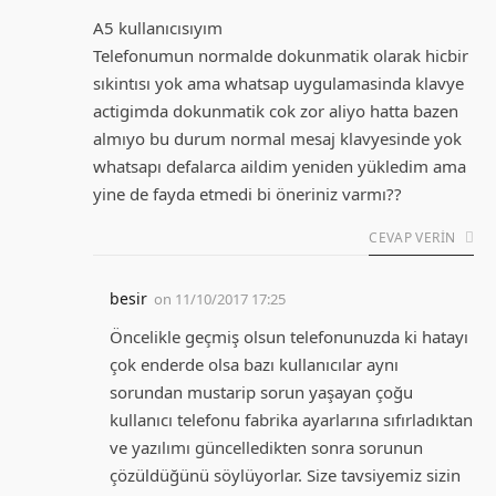
A5 kullanıcısıyım
Telefonumun normalde dokunmatik olarak hicbir
sıkintısı yok ama whatsap uygulamasinda klavye
actigimda dokunmatik cok zor aliyo hatta bazen
almıyo bu durum normal mesaj klavyesinde yok
whatsapı defalarca aildim yeniden yükledim ama
yine de fayda etmedi bi öneriniz varmı??
CEVAP VERIN
besir
on
11/10/2017 17:25
Öncelikle geçmiş olsun telefonunuzda ki hatayı
çok enderde olsa bazı kullanıcılar aynı
sorundan mustarip sorun yaşayan çoğu
kullanıcı telefonu fabrika ayarlarına sıfırladıktan
ve yazılımı güncelledikten sonra sorunun
çözüldüğünü söylüyorlar. Size tavsiyemiz sizin