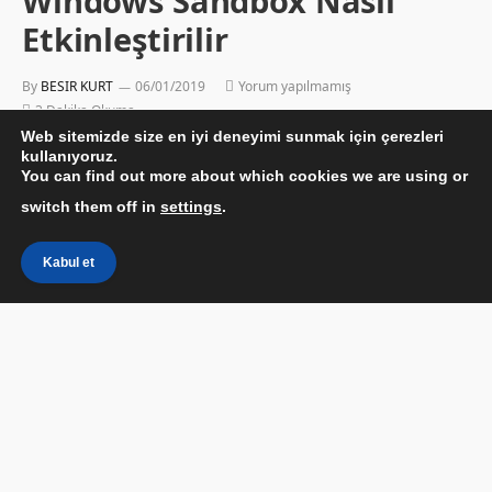
Windows Sandbox Nasıl
Etkinleştirilir
By
BESIR KURT
06/01/2019
Yorum yapılmamış
3 Dakika Okuma
Web sitemizde size en iyi deneyimi sunmak için çerezleri
kullanıyoruz.
You can find out more about which cookies we are using or
switch them off in
settings
.
Kabul et