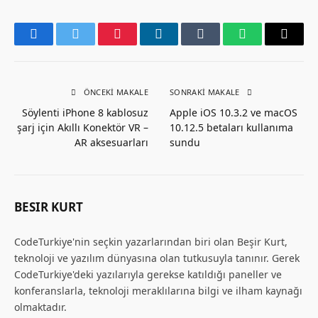
Facebook
Twitter
Pinterest
LinkedIn
Tumblr
WhatsApp
Email
ÖNCEKI MAKALE
SONRAKI MAKALE
Söylenti iPhone 8 kablosuz
Apple iOS 10.3.2 ve macOS
şarj için Akıllı Konektör VR –
10.12.5 betaları kullanıma
AR aksesuarları
sundu
BESIR KURT
CodeTurkiye'nin seçkin yazarlarından biri olan Beşir Kurt,
teknoloji ve yazılım dünyasına olan tutkusuyla tanınır. Gerek
CodeTurkiye'deki yazılarıyla gerekse katıldığı paneller ve
konferanslarla, teknoloji meraklılarına bilgi ve ilham kaynağı
olmaktadır.