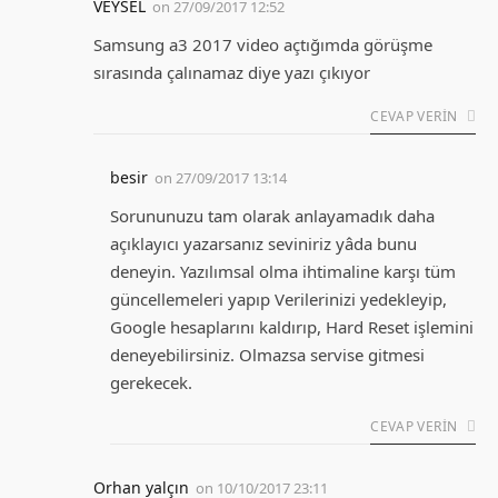
VEYSEL
on
27/09/2017 12:52
Samsung a3 2017 video açtığımda görüşme
sırasında çalınamaz diye yazı çıkıyor
CEVAP VERIN
besir
on
27/09/2017 13:14
Sorununuzu tam olarak anlayamadık daha
açıklayıcı yazarsanız seviniriz yâda bunu
deneyin. Yazılımsal olma ihtimaline karşı tüm
güncellemeleri yapıp Verilerinizi yedekleyip,
Google hesaplarını kaldırıp, Hard Reset işlemini
deneyebilirsiniz. Olmazsa servise gitmesi
gerekecek.
CEVAP VERIN
Orhan yalçın
on
10/10/2017 23:11