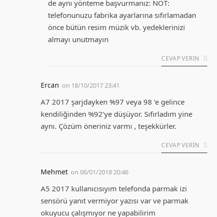
de aynı yönteme başvurmanız: NOT:
telefonunuzu fabrika ayarlarına sıfırlamadan
önce bütün resim müzik vb. yedeklerinizi
almayı unutmayın
CEVAP VERIN
Ercan
on
18/10/2017 23:41
A7 2017 şarjdayken %97 veya 98 ‘e gelince
kendiliğinden %92’ye düşüyor. Sıfırladım yine
aynı. Çözüm öneriniz varmı , teşekkürler.
CEVAP VERIN
Mehmet
on
06/01/2018 20:46
A5 2017 kullanıcısıyım telefonda parmak izi
sensörü yanıt vermiyor yazısı var ve parmak
okuyucu çalışmıyor ne yapabilirim