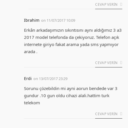
CEVAP VERIN
Ibrahim
on
11/07/2017 10:09
Erkân arkadaşımızın sıkıntısını aynı aldığımız 3 a3
2017 model telefonda da çekiyoruz. Telefon açık
internete giriyo fakat arama yada sms yapmıyor
arada .
CEVAP VERIN
Erdi
on
13/07/2017 23:29
Sorunu çözebildin mi ayni aorun bendede var 3
gundur .10 gun oldu cihazi alali.hattim turk
telekom
CEVAP VERIN