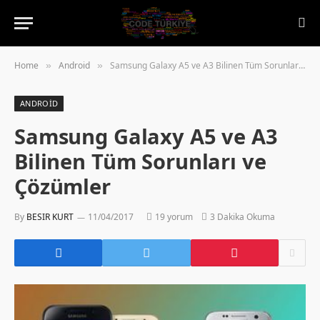
Home
Android
Samsung Galaxy A5 ve A3 Bilinen Tüm Sorunları ve Çözümler
»
»
ANDROID
Samsung Galaxy A5 ve A3
Bilinen Tüm Sorunları ve
Çözümler
By
BESIR KURT
11/04/2017
19 yorum
3 Dakika Okuma