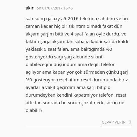
akın
on
01/07/2017 16:45
samsung galaxy a5 2016 telefona sahibim ve bu
zaman kadar hiç bir sıkıntım olmadı fakat dün
akşam şarjım bitti ve 4 saat falan öyle durdu. ve
taktım şarja akşamdan sabaha kadar şarjda kaldı
yaklaşık 6 saat falan. ama baktıgımda %0
gösteriyordu sarjı şarj aletinde sıkıntı
olabilecegini düşündüm ama degil. telefon
açılıyor ama kapanıyor çok sürmeden çünkü şarj
%0 gösteriyor. reset attım reset durumunda biriz
ayarlarla vakit geçirdim ama şarjı bitip o
durumdeyken kendini kapatmıyor telefon. reset
attıktan sonrada bu sorun çözülmedi. sorun ne
olabilir?
CEVAP VERIN