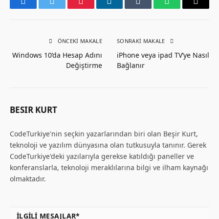
Facebook
Twitter
Pinterest
LinkedIn
Tumblr
WhatsApp
Email
ÖNCEKI MAKALE
SONRAKI MAKALE
Windows 10’da Hesap Adını
iPhone veya ipad TV’ye Nasıl
Değiştirme
Bağlanır
BESIR KURT
CodeTurkiye'nin seçkin yazarlarından biri olan Beşir Kurt,
teknoloji ve yazılım dünyasına olan tutkusuyla tanınır. Gerek
CodeTurkiye'deki yazılarıyla gerekse katıldığı paneller ve
konferanslarla, teknoloji meraklılarına bilgi ve ilham kaynağı
olmaktadır.
İLGILI MESAJLAR*