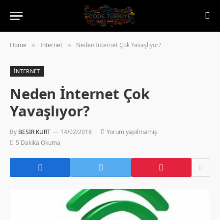
Home
İnternet
Neden İnternet Çok Yavaşlıyor?
»
»
İNTERNET
Neden İnternet Çok
Yavaşlıyor?
By
BESIR KURT
14/02/2018
Yorum yapılmamış
5 Dakika Okuma