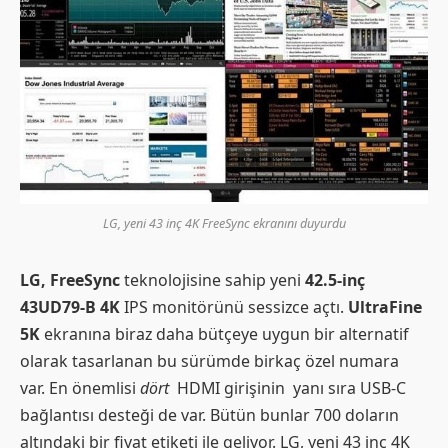
LG, yeni 43 inç 4K FreeSync ekranını duyurdu
LG, FreeSync
teknolojisine sahip yeni
42.5-inç
43UD79-B 4K
IPS monitörünü sessizce açtı.
UltraFine
5K
ekranına biraz daha bütçeye uygun bir alternatif
olarak tasarlanan bu sürümde birkaç özel numara
var. En önemlisi
dört
HDMI girişinin yanı sıra USB-C
bağlantısı desteği de var. Bütün bunlar 700 doların
altındaki bir fiyat etiketi ile geliyor. LG, yeni 43 inç 4K