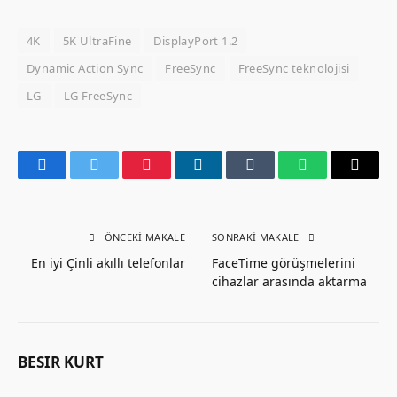
4K
5K UltraFine
DisplayPort 1.2
Dynamic Action Sync
FreeSync
FreeSync teknolojisi
LG
LG FreeSync
Facebook
Twitter
Pinterest
LinkedIn
Tumblr
WhatsApp
Email
ÖNCEKI MAKALE
SONRAKI MAKALE
En iyi Çinli akıllı telefonlar
FaceTime görüşmelerini
cihazlar arasında aktarma
BESIR KURT