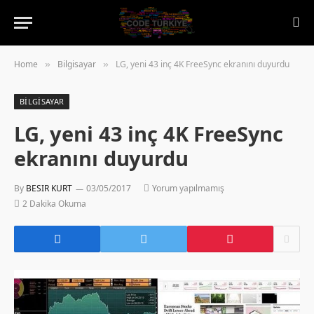
Home
Bilgisayar
LG, yeni 43 inç 4K FreeSync ekranını duyurdu
»
»
BILGISAYAR
LG, yeni 43 inç 4K FreeSync
ekranını duyurdu
By
BESIR KURT
03/05/2017
Yorum yapılmamış
2 Dakika Okuma