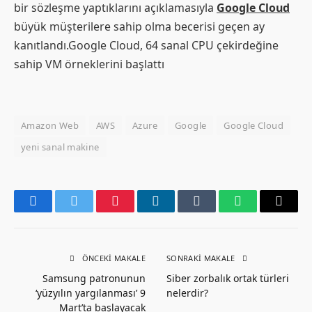
bir sözleşme yaptıklarını açıklamasıyla
Google Cloud
büyük müşterilere sahip olma becerisi geçen ay
kanıtlandı.Google Cloud, 64 sanal CPU çekirdeğine
sahip VM örneklerini başlattı
Amazon Web
AWS
Azure
Google
Google Cloud
yeni sanal makine
Facebook
Twitter
Pinterest
LinkedIn
Tumblr
WhatsApp
Email
ÖNCEKI MAKALE
SONRAKI MAKALE
Samsung patronunun
Siber zorbalık ortak türleri
‘yüzyılın yargılanması’ 9
nelerdir?
Mart’ta başlayacak