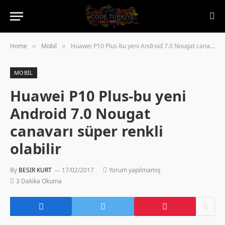
Home
Mobil
Huawei P10 Plus-bu yeni Android 7.0 Nougat canavarı süper renkli olabilir
»
»
MOBIL
Huawei P10 Plus-bu yeni
Android 7.0 Nougat
canavarı süper renkli
olabilir
By
BESIR KURT
17/02/2017
Yorum yapılmamış
3 Dakika Okuma