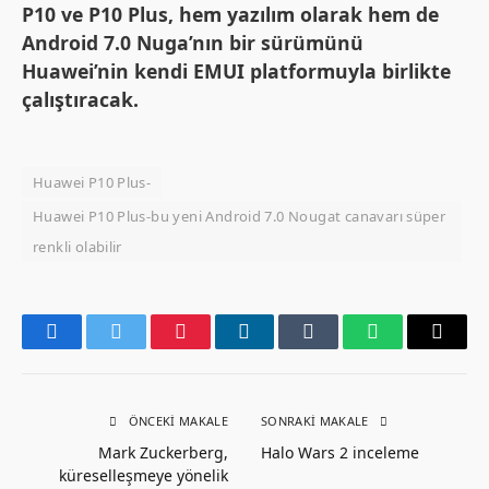
P10 ve P10 Plus, hem yazılım olarak hem de
Android 7.0 Nuga’nın bir sürümünü
Huawei’nin kendi EMUI platformuyla birlikte
çalıştıracak.
Huawei P10 Plus-
Huawei P10 Plus-bu yeni Android 7.0 Nougat canavarı süper
renkli olabilir
Facebook
Twitter
Pinterest
LinkedIn
Tumblr
WhatsApp
Email
ÖNCEKI MAKALE
SONRAKI MAKALE
Mark Zuckerberg,
Halo Wars 2 inceleme
küreselleşmeye yönelik