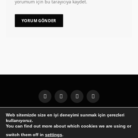
yorumum için bu tarayıcıya kaydet.
Facebook
X
Instagram
Pinterest
(Twitter)
Web sitemizde size en iyi deneyimi sunmak için çerezleri
GENEL
WINDOWS
ANDROID
İPHONE
MOBIL
kullanıyoruz.
İNTERNET
İOS
OYUNLAR
BILGISAYAR
YAZILIM
You can find out more about which cookies we are using or
ILETISIM
switch them off in
settings
.