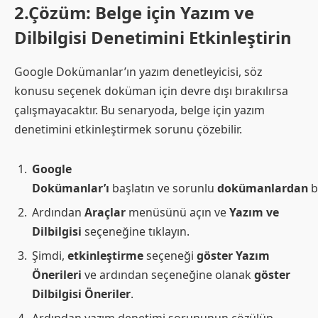
2.Çözüm: Belge için Yazım ve
Dilbilgisi Denetimini Etkinleştirin
Google Dokümanlar’ın yazım denetleyicisi, söz
konusu seçenek doküman için devre dışı bırakılırsa
çalışmayacaktır. Bu senaryoda, belge için yazım
denetimini etkinleştirmek sorunu çözebilir.
Google
Dokümanlar’ı
başlatın ve sorunlu
dokümanlardan
b
Ardından
Araçlar
menüsünü açın ve
Yazım ve
Dilbilgisi
seçeneğine tıklayın.
Şimdi,
etkinleştirme
seçeneği
göster Yazım
Önerileri
ve ardından seçeneğine olanak
göster
Dilbilgisi Öneriler
.
Ardından yazım denetimi sorununun çözülüp