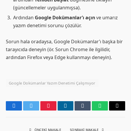
(güncellemeler uygulanmışsa).
Ardından
Google Dokümanlar’ı açın
ve umarız
yazım denetimi sorunu çözülür.
Sorun hala oradaysa, Google Dokümanlar’ı başka bir
tarayıcıda deneyin (ör. Sorun Chrome ile ilgilidir,
ardından Firefox veya Edge kullanmayı deneyin).
Google Dokümanlar Yazım Denetimi Çalışmıyor
Facebook
Twitter
Pinterest
LinkedIn
Tumblr
WhatsApp
Email
ÖNCEKI MAKALE
SONRAKI MAKALE