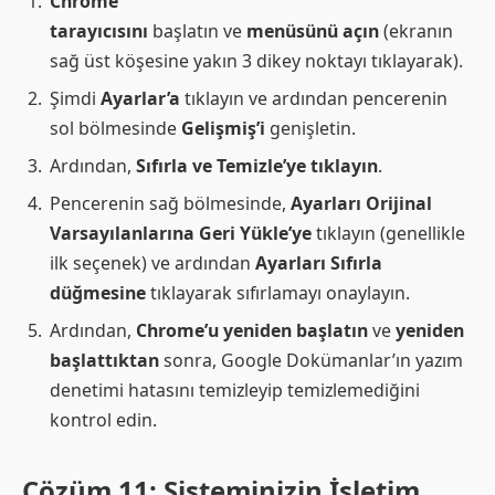
Chrome
tarayıcısını
başlatın ve
menüsünü açın
(ekranın
sağ üst köşesine yakın 3 dikey noktayı tıklayarak).
Şimdi
Ayarlar’a
tıklayın ve ardından pencerenin
sol bölmesinde
Gelişmiş’i
genişletin.
Ardından,
Sıfırla ve Temizle’ye tıklayın
.
Pencerenin sağ bölmesinde,
Ayarları Orijinal
Varsayılanlarına Geri Yükle’ye
tıklayın (genellikle
ilk seçenek) ve ardından
Ayarları Sıfırla
düğmesine
tıklayarak sıfırlamayı onaylayın.
Ardından,
Chrome’u yeniden başlatın
ve
yeniden
başlattıktan
sonra, Google Dokümanlar’ın yazım
denetimi hatasını temizleyip temizlemediğini
kontrol edin.
Çözüm 11: Sisteminizin İşletim