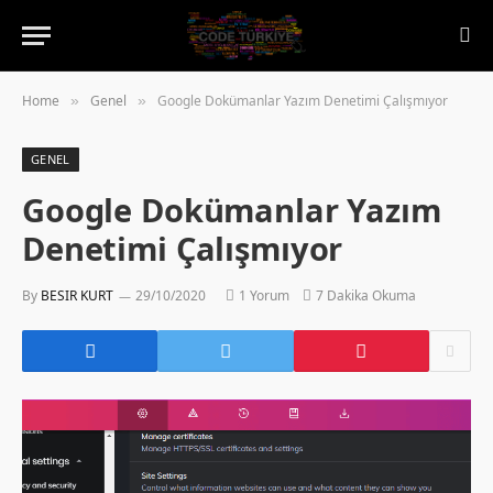
Home
Genel
Google Dokümanlar Yazım Denetimi Çalışmıyor
»
»
GENEL
Google Dokümanlar Yazım
Denetimi Çalışmıyor
By
BESIR KURT
29/10/2020
1 Yorum
7 Dakika Okuma