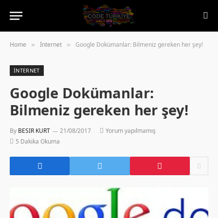
Home
İnternet
Google Dokümanlar: Bilmeniz gereken her şey!
»
»
İNTERNET
Google Dokümanlar:
Bilmeniz gereken her şey!
By
BESIR KURT
21/08/2017
Yorum yapılmamış
5 Dakika Okuma