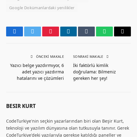
Google Dokümanlardaki yenilikler
Facebook
Twitter
Pinterest
LinkedIn
Tumblr
WhatsApp
Email
ÖNCEKI MAKALE
SONRAKI MAKALE
Yazıcı belge yazdırmıyor, 6
İki faktörlü kimlik
adet yazıcı yazdırma
doğrulama: Bilmeniz
hatalarını ve çözümleri
gereken her şey!
BESIR KURT
CodeTurkiye'nin seçkin yazarlarından biri olan Beşir Kurt,
teknoloji ve yazılım dünyasına olan tutkusuyla tanınır. Gerek
CodeTurkiye'deki yazılarıyla gerekse katıldığı paneller ve