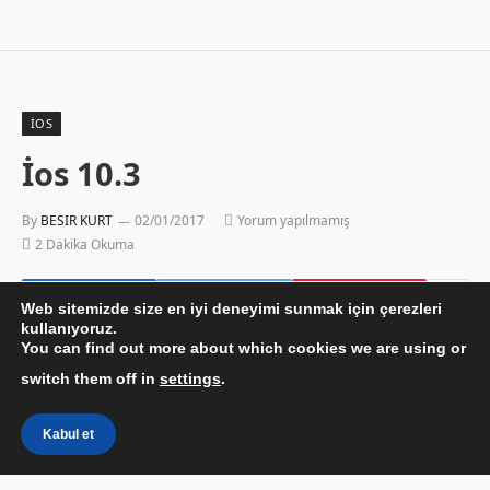
İOS
İos 10.3
By
BESIR KURT
02/01/2017
Yorum yapılmamış
2 Dakika Okuma
Web sitemizde size en iyi deneyimi sunmak için çerezleri
kullanıyoruz.
You can find out more about which cookies we are using or
switch them off in
settings
.
Kabul et