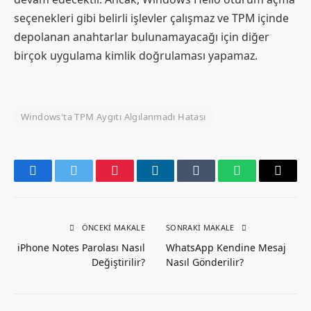
seçenekleri gibi belirli işlevler çalışmaz ve TPM içinde
depolanan anahtarlar bulunamayacağı için diğer
birçok uygulama kimlik doğrulaması yapamaz.
Windows'ta TPM Aygıtı Algılanmadı Hatası
Facebook
Twitter
Pinterest
LinkedIn
Tumblr
WhatsApp
Email
ÖNCEKI MAKALE
SONRAKI MAKALE
iPhone Notes Parolası Nasıl
WhatsApp Kendine Mesaj
Değiştirilir?
Nasıl Gönderilir?