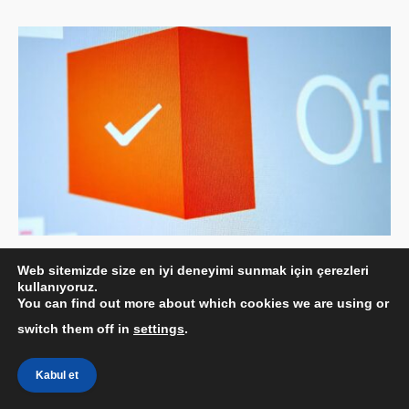
Microsoft Office Orjinallik Kontrolü
Web sitemizde size en iyi deneyimi sunmak için çerezleri
15/03/2025
kullanıyoruz.
You can find out more about which cookies we are using or
switch them off in
settings
.
Kabul et