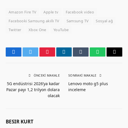
Amazon Fire TV
Apple tv
Facebook video
Facebooki Samsung akıllı TV
Samsung TV
Sosyal ağ
Twitter
Xbox One
YouTube
Facebook
Twitter
Pinterest
LinkedIn
Tumblr
WhatsApp
Email
ÖNCEKI MAKALE
SONRAKI MAKALE
5G endüstrisi 2026’ya kadar
Lenovo moto g5 plus
Pazar payı 1,2 trilyon dolara
inceleme
olacak
BESIR KURT