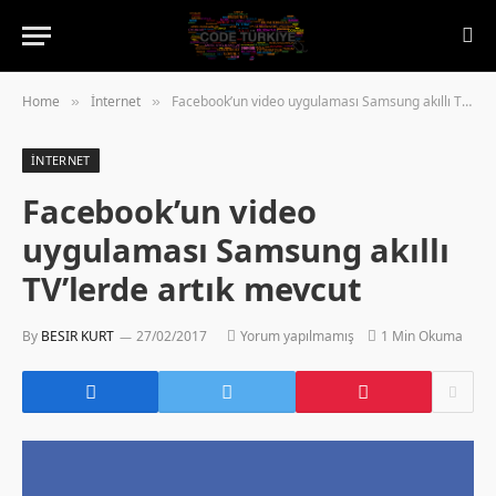
Home
İnternet
Facebook’un video uygulaması Samsung akıllı TV’lerde artık mevcut
»
»
İNTERNET
Facebook’un video
uygulaması Samsung akıllı
TV’lerde artık mevcut
By
BESIR KURT
27/02/2017
Yorum yapılmamış
1 Min Okuma