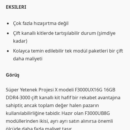
EKSILERI
Çok fazla hızaşırtma değil
Çift kanallı kitlerde tartışılabilir durum (şimdiye
kadar)
Kolayca temin edilebilir tek modül paketleri bir çift
daha maliyeti
Görüş
Süper Yetenek Projesi X modeli F3000UX16G 16GB
DDR4-3000 çift kanallı kit hafif bir rekabet avantajına
sahiptir, ancak toplam değer halen pazarın
kullanılabilirliğine tabidir. Hazır olan F3000UB8G
modüllerinden ikisi, ayrı ayrı satın alınırsa önemli
ölçüde daha fazla maliyet taşır.