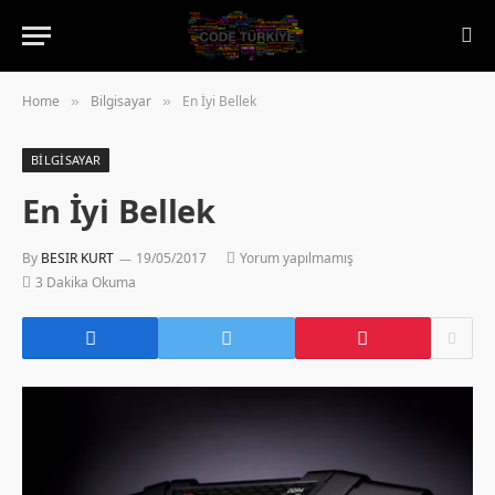
Home
Bilgisayar
En İyi Bellek
»
»
BILGISAYAR
En İyi Bellek
By
BESIR KURT
19/05/2017
Yorum yapılmamış
3 Dakika Okuma