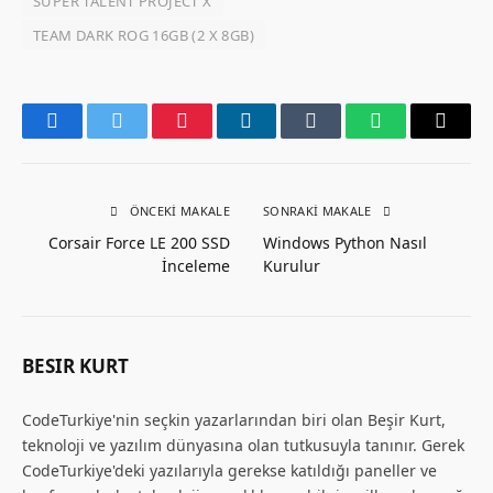
SUPER TALENT PROJECT X
TEAM DARK ROG 16GB (2 X 8GB)
Facebook
Twitter
Pinterest
LinkedIn
Tumblr
WhatsApp
Email
ÖNCEKI MAKALE
SONRAKI MAKALE
Corsair Force LE 200 SSD
Windows Python Nasıl
İnceleme
Kurulur
BESIR KURT
CodeTurkiye'nin seçkin yazarlarından biri olan Beşir Kurt,
teknoloji ve yazılım dünyasına olan tutkusuyla tanınır. Gerek
CodeTurkiye'deki yazılarıyla gerekse katıldığı paneller ve