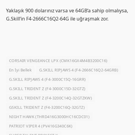
Yaklaşık 900 dolarınız varsa ve 64GB’a sahip olmalıysa,
G.Skill’in F4-2666C16Q2-64G ile uğraşmak zor.
CORSAIR VENGEANCE LPX (CMK16GX4M4B3200C16)
En İyi Bellek
G.SKILL RIPJAWS 4 (F4-2666C16Q2-64GRB)
G.SKILL RIPJAWS 4 (F4-3000C15Q-16GRR)
G.SKILL TRIDENT Z (F4-3000C15D-32GTZ)
G.SKILL TRIDENT Z (F4-3200C14Q-32GTZKW)
GSKILL TRIDENT Z (F4-3200C16Q-32GTZ)
NIGHT HAWK (THRD416G3000HC16CDC01)
PATRIOT VIPER 4 (PV416G340C6K)