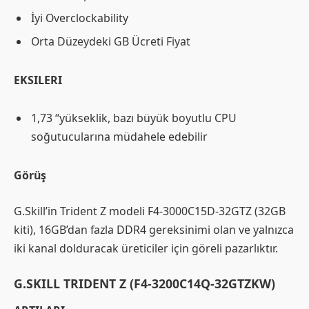
İyi Overclockability
Orta Düzeydeki GB Ücreti Fiyat
EKSILERI
1,73 “yükseklik, bazı büyük boyutlu CPU
soğutucularına müdahele edebilir
Görüş
G.Skill’in Trident Z modeli F4-3000C15D-32GTZ (32GB
kiti), 16GB’dan fazla DDR4 gereksinimi olan ve yalnızca
iki kanal dolduracak üreticiler için göreli pazarlıktır.
G.SKILL TRIDENT Z (F4-3200C14Q-32GTZKW)