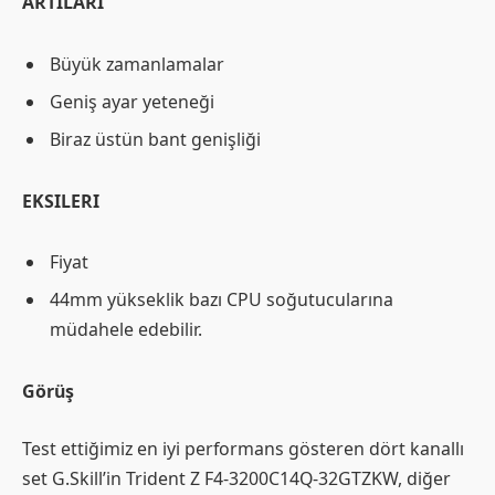
ARTILARI
Büyük zamanlamalar
Geniş ayar yeteneği
Biraz üstün bant genişliği
EKSILERI
Fiyat
44mm yükseklik bazı CPU soğutucularına
müdahele edebilir.
Görüş
Test ettiğimiz en iyi performans gösteren dört kanallı
set G.Skill’in Trident Z F4-3200C14Q-32GTZKW, diğer