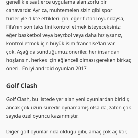
genellikle saatlerce uygulama alan zorlu bir
canavardır. Ayrıca, muhtemelen sizin gibi spor
türleriyle dikte ettikleri için, eğer futbol oyundaysa,
Fifa’nın son taksitini kontrol etmek isteyeceksiniz;
eğer basketbol veya beyzbol veya daha hızlıysanız,
kontrol etmek için büyük isim franchise’ları var
çok. Aşağıda sunduğumuz öneriler, her insandan
hoşlansın, herkes için eğlenceli olması gereken birkaç
öneri. En iyi android oyunları 2017
Golf Clash
Golf Clash, bu listede yer alan yeni oyunlardan biridir,
ancak çok uzun süredir oynamamış olsa da, zaten çok
sayıda özel oyuncu kazanmıştır.
Diğer golf oyunlarında olduğu gibi, amaç çok açıktır,