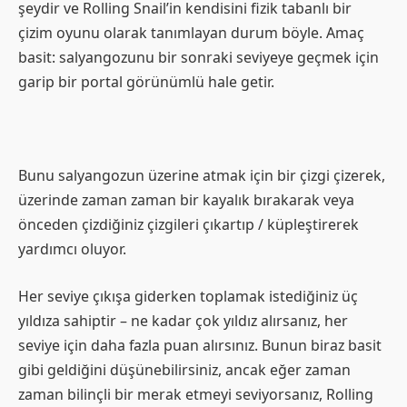
şeydir ve Rolling Snail’in kendisini fizik tabanlı bir
çizim oyunu olarak tanımlayan durum böyle. Amaç
basit: salyangozunu bir sonraki seviyeye geçmek için
garip bir portal görünümlü hale getir.
Bunu salyangozun üzerine atmak için bir çizgi çizerek,
üzerinde zaman zaman bir kayalık bırakarak veya
önceden çizdiğiniz çizgileri çıkartıp / küpleştirerek
yardımcı oluyor.
Her seviye çıkışa giderken toplamak istediğiniz üç
yıldıza sahiptir – ne kadar çok yıldız alırsanız, her
seviye için daha fazla puan alırsınız. Bunun biraz basit
gibi geldiğini düşünebilirsiniz, ancak eğer zaman
zaman bilinçli bir merak etmeyi seviyorsanız, Rolling