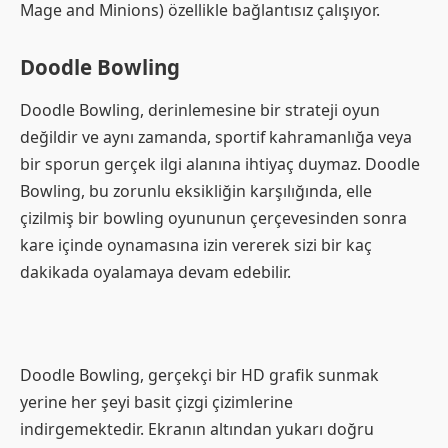
Mage and Minions) özellikle bağlantısız çalışıyor.
Doodle Bowling
Doodle Bowling, derinlemesine bir strateji oyun
değildir ve aynı zamanda, sportif kahramanlığa veya
bir sporun gerçek ilgi alanına ihtiyaç duymaz. Doodle
Bowling, bu zorunlu eksikliğin karşılığında, elle
çizilmiş bir bowling oyununun çerçevesinden sonra
kare içinde oynamasına izin vererek sizi bir kaç
dakikada oyalamaya devam edebilir.
Doodle Bowling, gerçekçi bir HD grafik sunmak
yerine her şeyi basit çizgi çizimlerine
indirgemektedir. Ekranın altından yukarı doğru