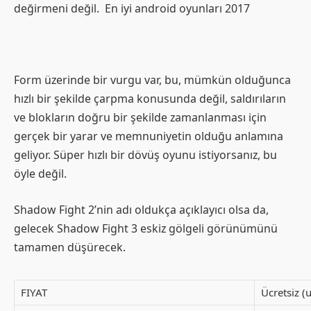
değirmeni değil. En iyi android oyunları 2017
Form üzerinde bir vurgu var, bu, mümkün olduğunca
hızlı bir şekilde çarpma konusunda değil, saldırıların
ve blokların doğru bir şekilde zamanlanması için
gerçek bir yarar ve memnuniyetin olduğu anlamına
geliyor. Süper hızlı bir dövüş oyunu istiyorsanız, bu
öyle değil.
Shadow Fight 2’nin adı oldukça açıklayıcı olsa da,
gelecek Shadow Fight 3 eskiz gölgeli görünümünü
tamamen düşürecek.
FIYAT
Ücretsiz (