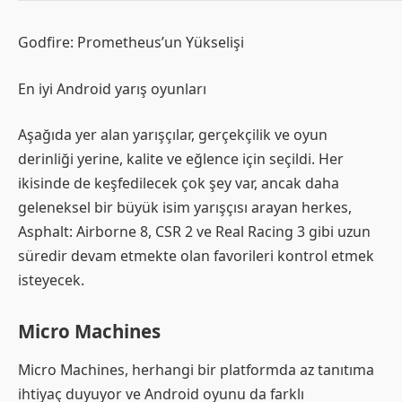
Godfire: Prometheus’un Yükselişi
En iyi Android yarış oyunları
Aşağıda yer alan yarışçılar, gerçekçilik ve oyun
derinliği yerine, kalite ve eğlence için seçildi. Her
ikisinde de keşfedilecek çok şey var, ancak daha
geleneksel bir büyük isim yarışçısı arayan herkes,
Asphalt: Airborne 8, CSR 2 ve Real Racing 3 gibi uzun
süredir devam etmekte olan favorileri kontrol etmek
isteyecek.
Micro Machines
Micro Machines, herhangi bir platformda az tanıtıma
ihtiyaç duyuyor ve Android oyunu da farklı