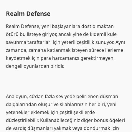
Realm Defense
Realm Defense, yeni başlayanlara dost olmaktan
ötürü bu listeye giriyor, ancak yine de kıdemli kule
savunma taraftarları için yeterli çeşitlilik sunuyor. Aynı
zamanda, zamana katlanmak isteyen sürece ilerleme
kaydetmek için para harcamanızı gerektirmeyen,
dengeli oyunlardan biridir.
Ana oyun, 40’dan fazla seviyede belirlenen düşman
dalgalarından oluşur ve silahlarınızın her biri, yeni
yetenekler eklemek için çeşitli şekillerde
düzleştirilebilir. Kullanabileceğiniz diğer bonus öğeleri
de vardır, düşmanları yakmak veya dondurmak için