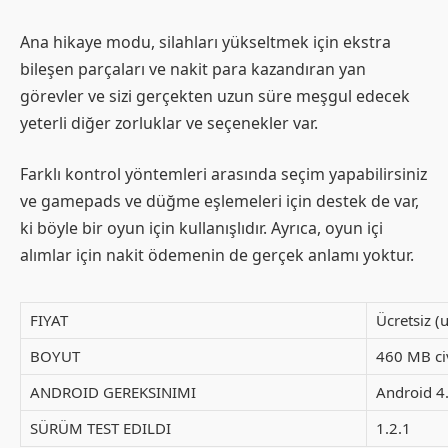
Ana hikaye modu, silahları yükseltmek için ekstra
bileşen parçaları ve nakit para kazandıran yan
görevler ve sizi gerçekten uzun süre meşgul edecek
yeterli diğer zorluklar ve seçenekler var.
Farklı kontrol yöntemleri arasında seçim yapabilirsiniz
ve gamepads ve düğme eşlemeleri için destek de var,
ki böyle bir oyun için kullanışlıdır. Ayrıca, oyun içi
alımlar için nakit ödemenin de gerçek anlamı yoktur.
FIYAT
Ücretsiz (
BOYUT
460 MB ci
ANDROID GEREKSINIMI
Android 4.
SÜRÜM TEST EDILDI
1.2.1