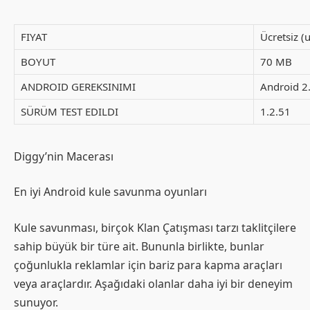
FIYAT
Ücretsiz (
BOYUT
70 MB
ANDROID GEREKSINIMI
Android 2.
SÜRÜM TEST EDILDI
1.2.51
Diggy’nin Macerası
En iyi Android kule savunma oyunları
Kule savunması, birçok Klan Çatışması tarzı taklitçilere
sahip büyük bir türe ait. Bununla birlikte, bunlar
çoğunlukla reklamlar için bariz para kapma araçları
veya araçlardır. Aşağıdaki olanlar daha iyi bir deneyim
sunuyor.