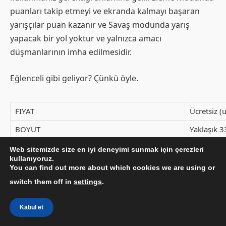
puanları takip etmeyi ve ekranda kalmayı başaran
yarışçılar puan kazanır ve Savaş modunda yarış
yapacak bir yol yoktur ve yalnızca amacı
düşmanlarının imha edilmesidir.
Eğlenceli gibi geliyor? Çünkü öyle.
FIYAT
Ücretsiz (
BOYUT
Yaklaşık 
ANDROID GEREKSINIMI
Android 4.
Web sitemizde size en iyi deneyimi sunmak için çerezleri
kullanıyoruz.
SÜRÜM TEST EDILDI
1.0.5.000
You can find out more about which cookies we are using or
switch them off in
settings
.
Mikro Makineler
Kabul et