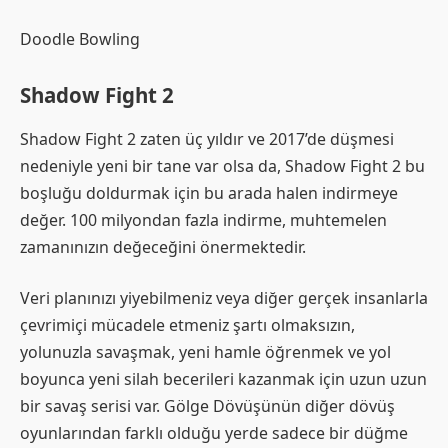
Doodle Bowling
Shadow Fight 2
Shadow Fight 2 zaten üç yıldır ve 2017’de düşmesi
nedeniyle yeni bir tane var olsa da, Shadow Fight 2 bu
boşluğu doldurmak için bu arada halen indirmeye
değer. 100 milyondan fazla indirme, muhtemelen
zamanınızın değeceğini önermektedir.
Veri planınızı yiyebilmeniz veya diğer gerçek insanlarla
çevrimiçi mücadele etmeniz şartı olmaksızın,
yolunuzla savaşmak, yeni hamle öğrenmek ve yol
boyunca yeni silah becerileri kazanmak için uzun uzun
bir savaş serisi var. Gölge Dövüşünün diğer dövüş
oyunlarından farklı olduğu yerde sadece bir düğme