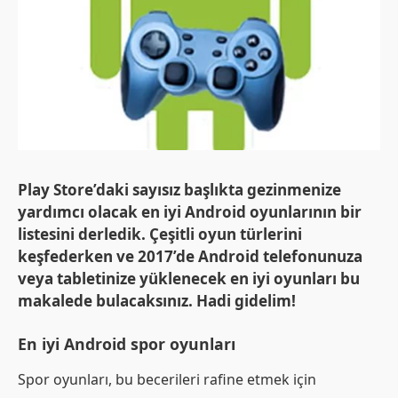
Play Store’daki sayısız başlıkta gezinmenize
yardımcı olacak en iyi Android oyunlarının bir
listesini derledik. Çeşitli oyun türlerini
keşfederken ve 2017’de Android telefonunuza
veya tabletinize yüklenecek en iyi oyunları bu
makalede bulacaksınız. Hadi gidelim!
En iyi Android spor oyunları
Spor oyunları, bu becerileri rafine etmek için