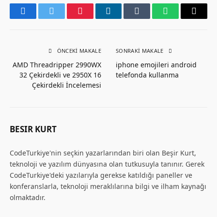
Facebook
Twitter
Pinterest
LinkedIn
Tumblr
WhatsApp
Email
ÖNCEKI MAKALE
SONRAKI MAKALE
AMD Threadripper 2990WX
iphone emojileri android
32 Çekirdekli ve 2950X 16
telefonda kullanma
Çekirdekli İncelemesi
BESIR KURT
CodeTurkiye'nin seçkin yazarlarından biri olan Beşir Kurt,
teknoloji ve yazılım dünyasına olan tutkusuyla tanınır. Gerek
CodeTurkiye'deki yazılarıyla gerekse katıldığı paneller ve
konferanslarla, teknoloji meraklılarına bilgi ve ilham kaynağı
olmaktadır.