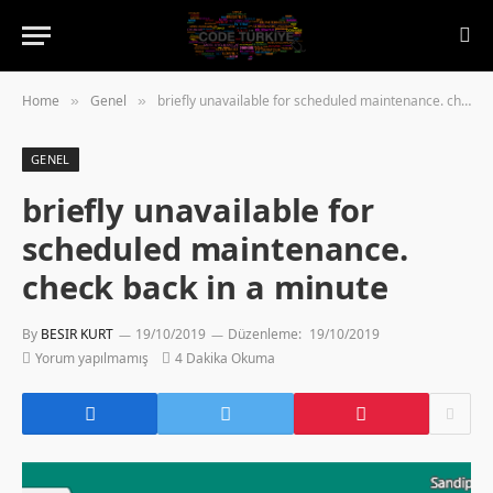
Home
Genel
briefly unavailable for scheduled maintenance. check back in a minute
»
»
GENEL
briefly unavailable for
scheduled maintenance.
check back in a minute
By
BESIR KURT
19/10/2019
Düzenleme:
19/10/2019
Yorum yapılmamış
4 Dakika Okuma