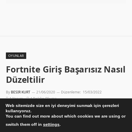
OYUNLAR
Fortnite Giriş Başarısız Nasıl
Düzeltilir
By
BESIR KURT
21/06/2020
Düzenleme:
15/03/2022
1 Yorum
4 Dakika Okuma
Web sitemizde size en iyi deneyimi sunmak için çerezleri
kullanıyoruz.
You can find out more about which cookies we are using or
switch them off in
settings
.