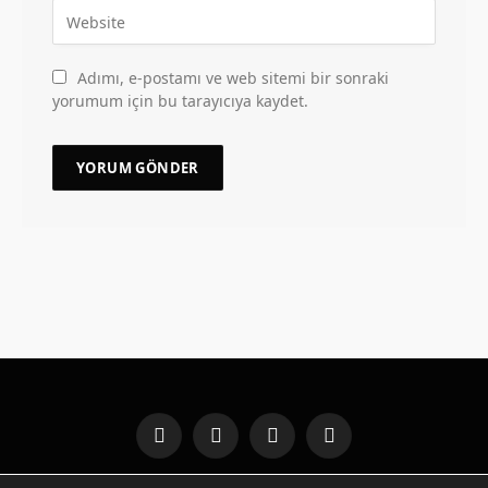
Adımı, e-postamı ve web sitemi bir sonraki
yorumum için bu tarayıcıya kaydet.
Facebook
X
Instagram
Pinterest
(Twitter)