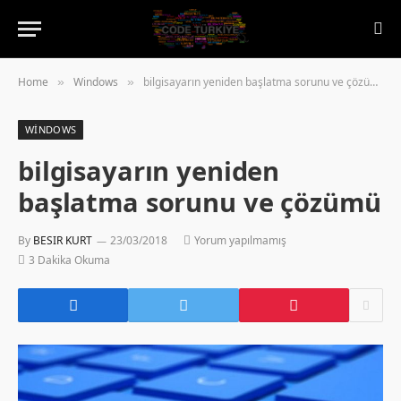
Home
Windows
bilgisayarın yeniden başlatma sorunu ve çözümü
»
»
WINDOWS
bilgisayarın yeniden
başlatma sorunu ve çözümü
By
BESIR KURT
23/03/2018
Yorum yapılmamış
3 Dakika Okuma