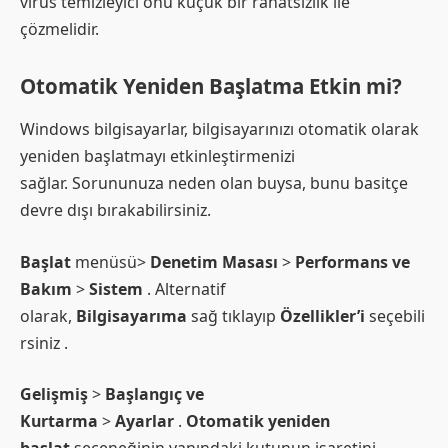
virüs temizleyici onu küçük bir rahatsızlık ile
çözmelidir.
Otomatik Yeniden Başlatma Etkin mi?
Windows bilgisayarlar, bilgisayarınızı otomatik olarak
yeniden başlatmayı etkinleştirmenizi
sağlar. Sorununuza neden olan buysa, bunu basitçe
devre dışı bırakabilirsiniz.
Başlat
menüsü>
Denetim Masası
>
Performans ve
Bakım
>
Sistem
. Alternatif
olarak,
Bilgisayarıma
sağ tıklayıp
Özellikler’i
seçebili
rsiniz .
Gelişmiş
>
Başlangıç ve
Kurtarma
>
Ayarlar
.
Otomatik yeniden