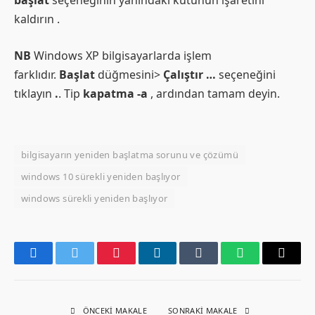
başlat
seçeneğinin yanındaki kutunun işaretini
kaldırın .
NB
Windows XP bilgisayarlarda işlem
farklıdır.
Başlat
düğmesini>
Çalıştır …
seçeneğini
tıklayın
.
. Tip
kapatma -a
, ardından tamam deyin.
bilgisayarın yeniden başlatma sorunu ve çözümü
windows 10 sürekli yeniden başlıyor
windows sürekli yeniden başlıyor
Facebook
Twitter
Pinterest
LinkedIn
Tumblr
WhatsApp
Email
ÖNCEKI MAKALE
SONRAKI MAKALE