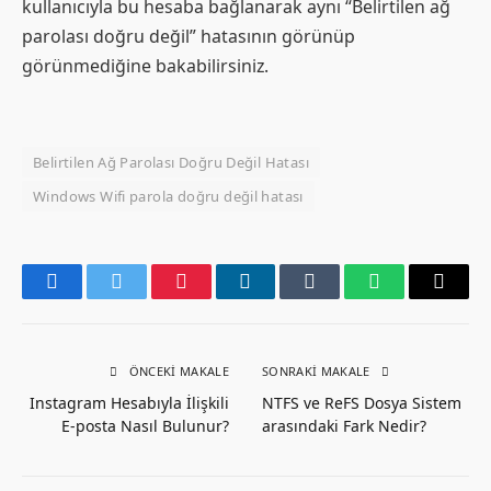
kullanıcıyla bu hesaba bağlanarak aynı “Belirtilen ağ
parolası doğru değil” hatasının görünüp
görünmediğine bakabilirsiniz.
Belirtilen Ağ Parolası Doğru Değil Hatası
Windows Wifi parola doğru değil hatası
Facebook
Twitter
Pinterest
LinkedIn
Tumblr
WhatsApp
Email
ÖNCEKI MAKALE
SONRAKI MAKALE
Instagram Hesabıyla İlişkili
NTFS ve ReFS Dosya Sistem
E-posta Nasıl Bulunur?
arasındaki Fark Nedir?