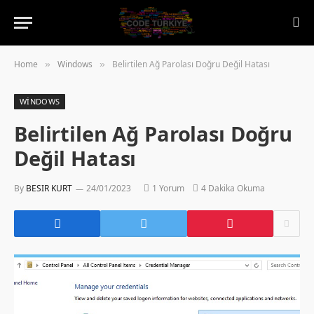
Home
Windows
Belirtilen Ağ Parolası Doğru Değil Hatası
»
»
WINDOWS
Belirtilen Ağ Parolası Doğru
Değil Hatası
By
BESIR KURT
24/01/2023
1 Yorum
4 Dakika Okuma