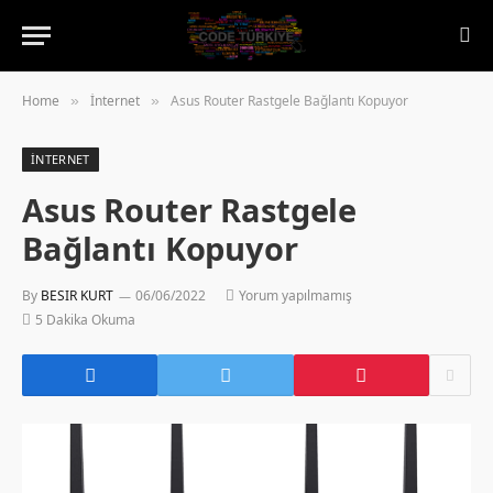
Home
İnternet
Asus Router Rastgele Bağlantı Kopuyor
»
»
İNTERNET
Asus Router Rastgele
Bağlantı Kopuyor
By
BESIR KURT
06/06/2022
Yorum yapılmamış
5 Dakika Okuma