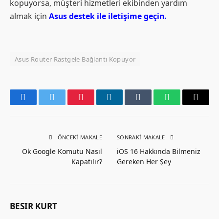
kopuyorsa, müşteri hizmetleri ekibinden yardım
almak için
Asus destek ile iletişime geçin.
Asus Router Rastgele Bağlantı Kopuyor
Facebook
Twitter
Pinterest
LinkedIn
Tumblr
WhatsApp
Email
ÖNCEKI MAKALE
SONRAKI MAKALE
Ok Google Komutu Nasıl
iOS 16 Hakkında Bilmeniz
Kapatılır?
Gereken Her Şey
BESIR KURT