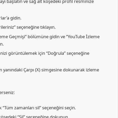
ı başlatın ve sağ alt köşedeki profil resminize
ar’a gidin.
leriniz” seçeneğine tıklayın.
eme Geçmişi” bölümüne gidin ve “YouTube İzleme
n.
nizi görüntülemek için “Doğrula” seçeneğine
un yanındaki Çarpı (X) simgesine dokunarak izleme
erseniz:
 “Tüm zamanları sil” seçeneğini seçin.
 köşedeki “Sil” seçeneğine dokunun.