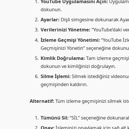
YouTube Uygulamasını Açın:
Uygulamay
dokunun.
Ayarlar:
Dişli simgesine dokunarak Ayarl
Verilerinizi Yönetme:
“YouTube’daki veri
İzleme Geçmişi Yönetimi:
“YouTube İzl
Geçmişinizi Yönetin” seçeneğine dokunu
Kimlik Doğrulama:
Tam izleme geçmişi
dokunun ve kimliğinizi doğrulayın.
Silme İşlemi:
Silmek istediğiniz videon
geçmişinden kaldırın.
Alternatif:
Tüm izleme geçmişinizi silmek ist
Tümünü Sil:
“SİL” seçeneğine dokunarak
Onay:
İşleminizi onaylamak için sağ alt