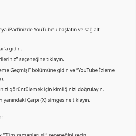
ya iPad’inizde YouTube’u başlatın ve sağ alt
r’a gidin.
leriniz” seçeneğine tıklayın.
eme Geçmişi” bölümüne gidin ve “YouTube İzleme
n.
izi görüntülemek için kimliğinizi doğrulayın.
 yanındaki Çarpı (X) simgesine tıklayın.
n:
 “Tüm zamanları sil” seçeneğini seçin.