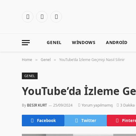
Facebook
X
Instagram
(Twitter)
GENEL
WINDOWS
ANDROID
Home
Genel
YouTube’da İzleme Geçmişi Nasıl Silinir
»
»
GENEL
YouTube’da İzleme Geç
By
BESIR KURT
25/09/2024
Yorum yapılmamış
3 Dakika
Facebook
Twitter
Pinter