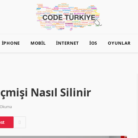
İPHONE
MOBIL
İNTERNET
İOS
OYUNLAR
mişi Nasıl Silinir
 Okuma
est