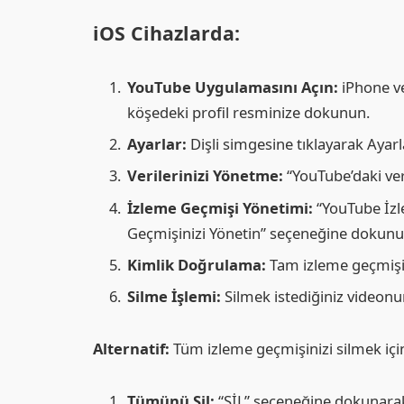
iOS Cihazlarda:
YouTube Uygulamasını Açın:
iPhone ve
köşedeki profil resminize dokunun.
Ayarlar:
Dişli simgesine tıklayarak Ayarla
Verilerinizi Yönetme:
“YouTube’daki veri
İzleme Geçmişi Yönetimi:
“YouTube İzl
Geçmişinizi Yönetin” seçeneğine dokunu
Kimlik Doğrulama:
Tam izleme geçmişin
Silme İşlemi:
Silmek istediğiniz videonun
Alternatif:
Tüm izleme geçmişinizi silmek içi
Tümünü Sil:
“SİL” seçeneğine dokunarak