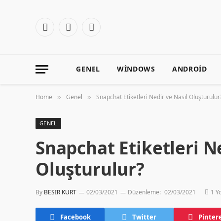
Facebook
X
Instagram
(Twitter)
GENEL
WINDOWS
ANDROID
Home
Genel
Snapchat Etiketleri Nedir ve Nasıl Oluşturulur
»
»
GENEL
Snapchat Etiketleri N
Oluşturulur?
By
BESIR KURT
02/03/2021
Düzenleme:
02/03/2021
1 Y
Facebook
Twitter
Pinter