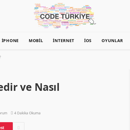
İPHONE
MOBIL
İNTERNET
İOS
OYUNLAR
?
edir ve Nasıl
orum
4 Dakika Okuma
est