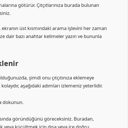
malarına götürür. Çıtçıtlarınıza burada bulunan
siniz.
z, ekranın üst kısmındaki arama işlevini her zaman
nize dair bazı anahtar kelimeler yazın ve bununla
klenir
lduğunuzda, şimdi onu çıtçıtınıza eklemeye
aydır, aşağıdaki adımları izlemeniz yeterlidir.
ya dokunun.
tasında göründüğünü göreceksiniz. Buradan,
 veya küçültmek için dışa veya içe doğru